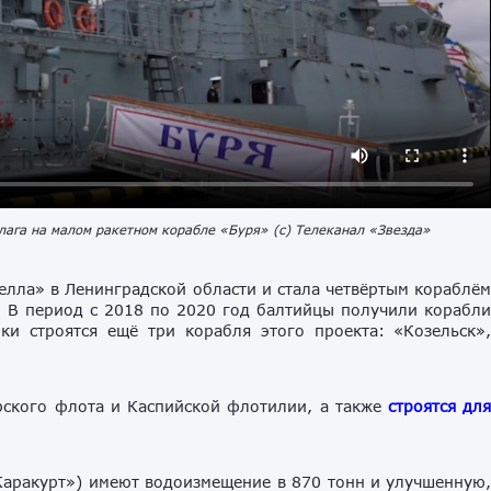
ага на малом ракетном корабле «Буря» (с) Телеканал «Звезда»
елла» в Ленинградской области и стала четвёртым кораблё
. В период с 2018 по 2020 год балтийцы получили корабл
и строятся ещё три корабля этого проекта: «Козельск»
рского флота и Каспийской флотилии, а также
строятся дл
аракурт») имеют водоизмещение в 870 тонн и улучшенную