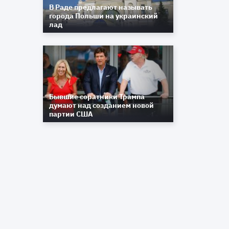
В Раде предлагают называть
города Польши на украинский
лад
Бывшие соратники Трампа
думают над созданием новой
партии США