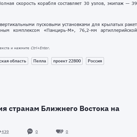
олная скорость корабля составляет 30 узлов, экипаж — 3
вертикальными пусковыми установками для крылатых раке
чным комплексом «Панцирь-М», 76,2-мм артиллерийско
текста и нажмите
Ctrl+Enter
.
ская область
Пелла
проект 22800
Россия
ия странам Ближнего Востока на
0
0
439