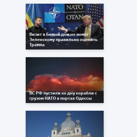
9
т
й
Визит в Белый дом не помог
Зеленскому правильно оценить
Трампа
ВС РФ пустили ко дну корабли с
грузом НАТО в портах Одессы