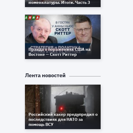
номенклатуры. Итоги. Часть 3
Правда о поражениях США на
Востоке — Скотт Риттер
Лента новостей
м
и
,
я
Российский хакер предупредил о
последствиях для НАТО за
помощь ВСУ
,