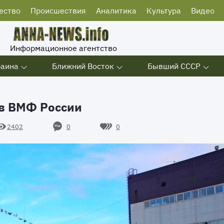
ество
Происшествия
Аналитика
Культура
Видео
Информационное агентство
раина
Ближний Восток
Бывший СССР
ав ВМФ России
0
0
2402