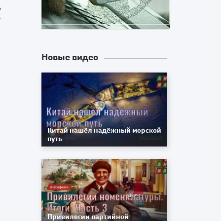
Ф
а
Новые видео
з
Китай нашёл надёжный морской
путь
Привилегии партийной