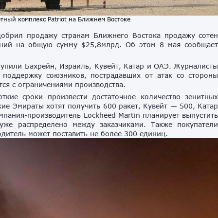
ный комплекс Patriot на Ближнем Востоке
обрил продажу странам Ближнего Востока продажу соте
ений на общую сумму $
25,8млрд. Об этом 8 мая сообщае
ступили Бахрейн, Израиль, Кувейт, Катар и ОАЭ. Журналист
 поддержку союзников, пострадавших от атак со сторон
тся с ограничениями производства.
ткие сроки произвести достаточное количество зенитны
е Эмираты хотят получить 600 ракет, Кувейт — 500, Ката
мпания-производитель Lockheed Martin планирует выпустит
уже распределено между заказчиками. Также покупател
одитель может поставить не более 300 единиц.