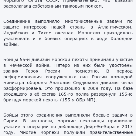
морского флота СССР. Примечательно, что дивизия
располагала собственным танковым полком.
Соединение выполняло многочисленные задачи по
защите интересов нашей страны в Атлантическом,
Индийском и Тихом океанах. Морпехам приходилось
участвовать и в боевых операциях в ходе Холодной
войны.
Бойцы 55-й дивизии морской пехоты принимали участие
в Чеченской войне. Пятеро из них были удостоены
звания Героя России посмертно. В период
реформирования вооруженных сил России командой
министра обороны Анатолия Сердюкова дивизия была
расформирована. Это произошло в 2009 году. На базе
входящего в её состав 165-го полка развернули 155-ю
бригаду морской пехоты (155-я ОБр МП).
Бойцы этого соединения выполняли боевые задачи в
Сирии. В частности, морские пехотинцы принимали
участие в операции по деблокаде Дейр-Эз-Зора в 2017
году. Многие морпехи получили правительственные