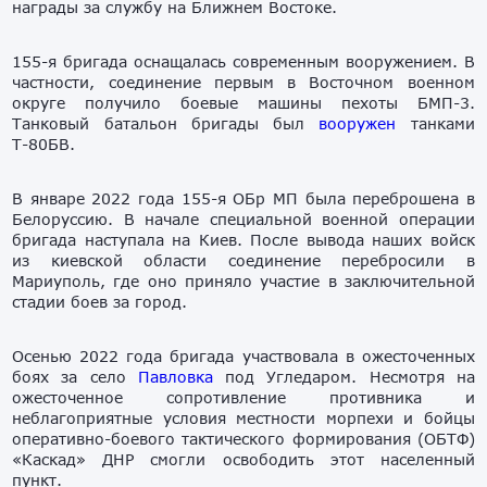
награды за службу на Ближнем Востоке.
155-я бригада оснащалась современным вооружением. В
частности, соединение первым в Восточном военном
округе получило боевые машины пехоты БМП-3.
Танковый батальон бригады был
вооружен
танками
Т-80БВ.
В январе 2022 года 155-я ОБр МП была переброшена в
Белоруссию. В начале специальной военной операции
бригада наступала на Киев. После вывода наших войск
из киевской области соединение перебросили в
Мариуполь, где оно приняло участие в заключительной
стадии боев за город.
Осенью 2022 года бригада участвовала в ожесточенных
боях за село
Павловка
под Угледаром. Несмотря на
ожесточенное сопротивление противника и
неблагоприятные условия местности морпехи и бойцы
оперативно-боевого тактического формирования (ОБТФ)
«Каскад» ДНР смогли освободить этот населенный
пункт.