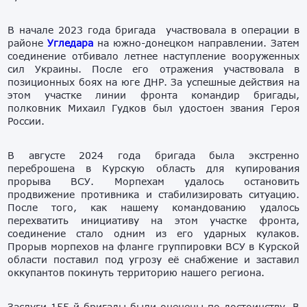
В начале 2023 года бригада участвовала в операции в
районе
Угледара
на южно-донецком направлении. Затем
соединение отбивало летнее наступление вооруженных
сил Украины. После его отражения участвовала в
позиционных боях на юге ДНР. За успешные действия на
этом участке линии фронта командир бригады,
полковник Михаил Гудков был удостоен звания Героя
России.
В августе 2024 года бригада была экстренно
переброшена в Курскую область для купирования
прорыва ВСУ. Морпехам удалось остановить
продвижение противника и стабилизировать ситуацию.
После того, как нашему командованию удалось
перехватить инициативу на этом участке фронта,
соединение стало одним из его ударных кулаков.
Прорыв морпехов на фланге группировки ВСУ в Курской
области поставил под угрозу её снабжение и заставил
оккупантов покинуть территорию нашего региона.
Заслуги 155-й бригады были оценены по достоинству. В