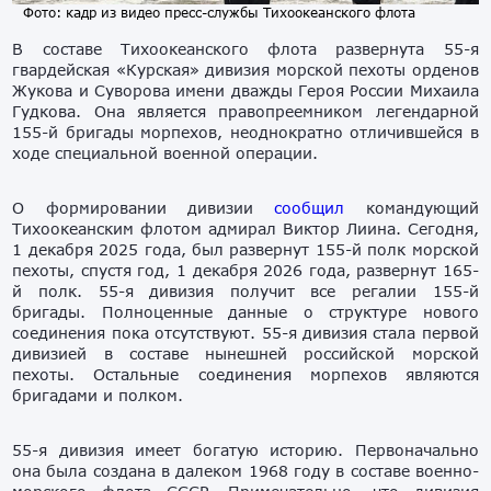
Фото: кадр из видео пресс-службы Тихоокеанского флота
В составе Тихоокеанского флота развернута 55-я
гвардейская «Курская» дивизия морской пехоты орденов
Жукова и Суворова имени дважды Героя России Михаила
Гудкова. Она является правопреемником легендарной
155-й бригады морпехов, неоднократно отличившейся в
ходе специальной военной операции.
О формировании дивизии
сообщил
командующий
Тихоокеанским флотом адмирал Виктор Лиина. Сегодня,
1 декабря 2025 года, был развернут 155-й полк морской
пехоты, спустя год, 1 декабря 2026 года, развернут 165-
й полк. 55-я дивизия получит все регалии 155-й
бригады. Полноценные данные о структуре нового
соединения пока отсутствуют. 55-я дивизия стала первой
дивизией в составе нынешней российской морской
пехоты. Остальные соединения морпехов являются
бригадами и полком.
55-я дивизия имеет богатую историю. Первоначально
она была создана в далеком 1968 году в составе военно-