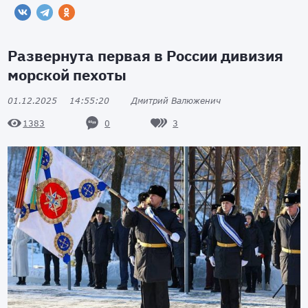
Развернута первая в России дивизия
морской пехоты
01.12.2025
14:55:20
Дмитрий Валюженич
0
3
1383