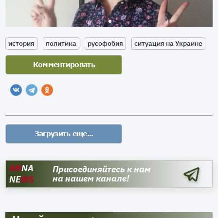
история
политика
русофобия
ситуация на Украине
AN
NA
Присоединяйтесь к нам
на нашем канале!
NE
WS