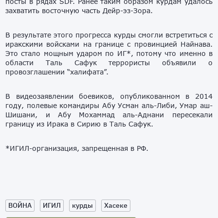
посты в рядах SDF. Ранее таким образом курдам удалось
захватить восточную часть Дейр-эз-Зора.
В результате этого прогресса курды смогли встретиться с
иракскими войсками на границе с провинцией Найнава.
Это стало мощным ударом по ИГ*, потому что именно в
области Таль Сафук террористы объявили о
провозглашении “халифата”.
В видеозаявлении боевиков, опубликованном в 2014
году, полевые командиры Абу Усман аль-Либи, Умар аш-
Шишани, и Абу Мохаммад аль-Аднани пересекали
границу из Ирака в Сирию в Таль Сафук.
*ИГИЛ-организация, запрещенная в РФ.
ВОЙНА
ИГИЛ
курды
Хасеке