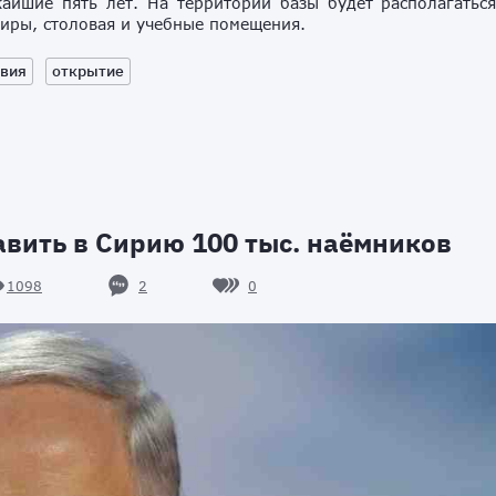
айшие пять лет. На территории базы будет располагатьс
тиры, столовая и учебные помещения.
вия
открытие
авить в Сирию 100 тыс. наёмников
2
0
1098