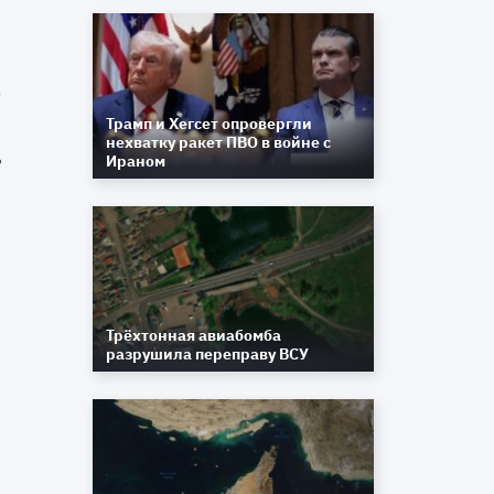
,
л
Трамп и Хегсет опровергли
нехватку ракет ПВО в войне с
Ираном
е
Трёхтонная авиабомба
разрушила переправу ВСУ