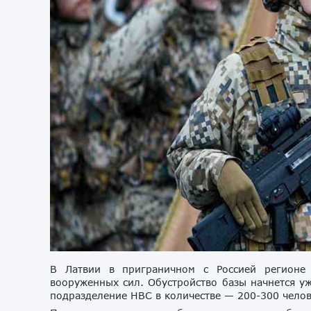
В Латвии в приграничном с Россией регионе
вооруженных сил. Обустройство базы начнется уж
подразделение НВС в количестве — 200-300 челов