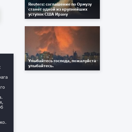
Reuters: соглашение по Ормузу
станет одной из крупнейших
уступок США Ирану
Улыбайтесь господа, пожалуйста
улыбайтесь.
х
рага
ого
а.
я,
Об
ко.