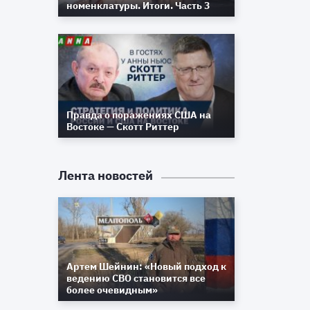
номенклатуры. Итоги. Часть 3
Правда о поражениях США на
Востоке — Скотт Риттер
Лента новостей
Артем Шейнин: «Новый подход к
ведению СВО становится все
более очевидным»
.