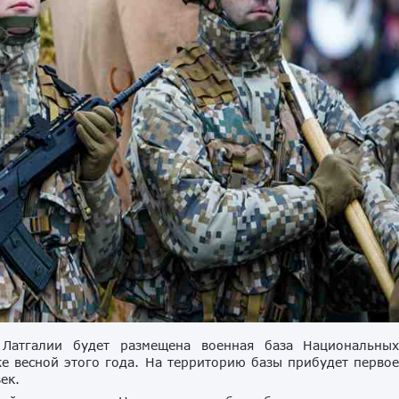
 Латгалии будет размещена военная база Национальны
е весной этого года. На территорию базы прибудет перво
ек.