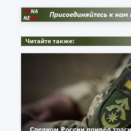
AN
NA
Присоединяйтесь к нам
NE
WS
Читайте также:
Следком России привёл траг