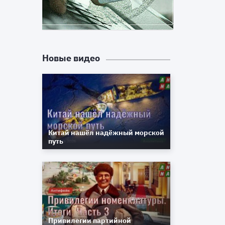
я
Новые видео
Китай нашёл надёжный морской
путь
Привилегии партийной