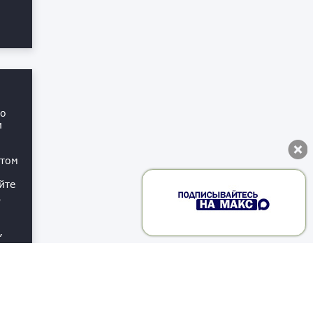
но
и
этом
йте
д
,
Наверх