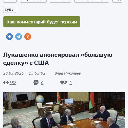
суды
Лукашенко анонсировал «большую
сделку» с США
20.03.2026
15:53:02
Влад Николаев
0
0
652