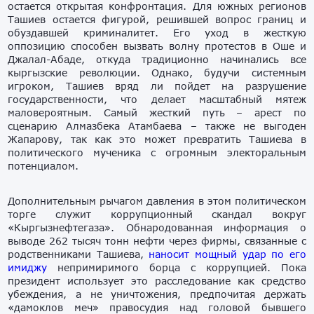
остается открытая конфронтация. Для южных регионов
Ташиев остается фигурой, решившей вопрос границ и
обуздавшей криминалитет. Его уход в жесткую
оппозицию способен вызвать волну протестов в Оше и
Джалал-Абаде, откуда традиционно начинались все
кыргызские революции. Однако, будучи системным
игроком, Ташиев вряд ли пойдет на разрушение
государственности, что делает масштабный мятеж
маловероятным. Самый жесткий путь – арест по
сценарию Алмазбека Атамбаева – также не выгоден
Жапарову, так как это может превратить Ташиева в
политического мученика c огромным электоральным
потенциалом.
Дополнительным рычагом давления в этом политическом
торге служит коррупционный скандал вокруг
«Кыргызнефтегаза». Обнародованная информация о
выводе 262 тысяч тонн нефти через фирмы, связанные с
родственниками Ташиева,
наносит мощный удар по его
имиджу
непримиримого борца с коррупцией. Пока
президент использует это расследование как средство
убеждения, а не уничтожения, предпочитая держать
«дамоклов меч» правосудия над головой бывшего