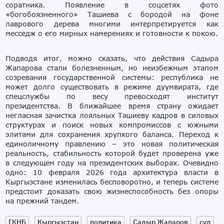
соратника. Появление в соцсетях фото
«богобоязненного» Ташиева с бородой на фоне
лаврового дерева многими интерпретируется как
месседж о его мирных намерениях и готовности к покою.
Подводя итог, можно сказать, что действия Садыра
Жапарова стали болезненным, но неизбежным этапом
созревания государственной системы: республика не
может долго существовать в режиме дуумвирата, где
спецслужбы по весу превосходят институт
президентства. В ближайшее время страну ожидает
негласная зачистка лояльных Ташиеву кадров в силовых
структурах и поиск новых компромиссов с южными
элитами для сохранения хрупкого баланса. Переход к
единоличному правлению – это новая политическая
реальность, стабильность которой будет проверена уже
в следующем году на президентских выборах. Очевидно
одно: 10 февраля 2026 года архитектура власти в
Кыргызстане изменилась бесповоротно, и теперь системе
предстоит доказать свою жизнеспособность без опоры
на прежний тандем.
ГКНБ
Кыргызстан
политика
Садыр Жапаров
суд