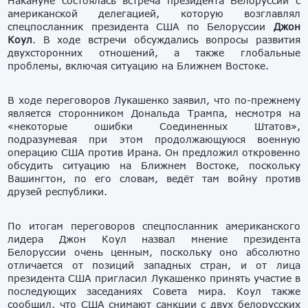
Накануне состоялась встреча президента Белоруссии с
американской делегацией, которую возглавлял
спецпосланник президента США по Белоруссии
Джон
Коул
. В ходе встречи обсуждались вопросы развития
двухсторонних отношений, а также глобальные
проблемы, включая ситуацию на Ближнем Востоке.
В ходе переговоров Лукашенко заявил, что по-прежнему
является сторонником Дональда Трампа, несмотря на
«некоторые ошибки Соединенных Штатов»,
подразумевая при этом продолжающуюся военную
операцию США против Ирана. Он предложил откровенно
обсудить ситуацию на Ближнем Востоке, поскольку
Вашингтон, по его словам, ведёт там войну против
друзей республики.
По итогам переговоров спецпосланник американского
лидера Джон Коул назвал мнение президента
Белоруссии очень ценным, поскольку оно абсолютно
отличается от позиций западных стран, и от лица
президента США пригласил Лукашенко принять участие в
последующих заседаниях Совета мира. Коул также
сообщил, что США снимают санкции с двух белорусских