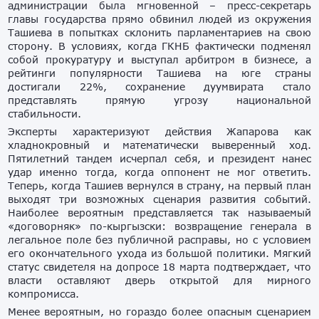
администрации была мгновенной – пресс-секретарь
главы государства прямо обвинил людей из окружения
Ташиева в попытках склонить парламентариев на свою
сторону. В условиях, когда ГКНБ фактически подменял
собой прокуратуру и выступал арбитром в бизнесе, а
рейтинги популярности Ташиева на юге страны
достигали 22%, сохранение дуумвирата стало
представлять прямую угрозу национальной
стабильности.
Эксперты характеризуют действия Жапарова как
хладнокровный и математически выверенный ход.
Пятилетний тандем исчерпал себя, и президент нанес
удар именно тогда, когда оппонент не мог ответить.
Теперь, когда Ташиев вернулся в страну, на первый план
выходят три возможных сценария развития событий.
Наиболее вероятным представляется так называемый
«договорняк» по-кыргызски: возвращение генерала в
легальное поле без публичной расправы, но с условием
его окончательного ухода из большой политики. Мягкий
статус свидетеля на допросе 18 марта подтверждает, что
власти оставляют дверь открытой для мирного
компромисса.
Менее вероятным, но гораздо более опасным сценарием