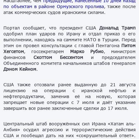
масштабнее, чем
предыдущие, нанесённые 10 дней назад
по объектам в районе Ормузского пролива
, также после
атак коммерческих судов иранскими силами.
Портал сообщает, что президент США
Дональд Трамп
одобрил план ударов по Ирану и отдал приказ о его
выполнении, находясь на саммите НАТО в Турции. Перед
этим он провел консультации с главой Пентагона
Питом
Хегсетом
, госсекретарем
Марко Рубио
, министром
финансов
Скоттом Бессентом
и председателем
Объединенного комитета начальников штабов генералом
Дэном Кейном
.
США также отозвали ранее выданную до 21 августа
лицензию на операции с иранской нефтью и
нефтепродуктами, заменив её на новую, которая
запрещает новые операции с 7 июля и даёт указание
завершить все ранее заключенные сделки до 17 июля.
Центральный штаб вооружённых сил Ирана «Хатам аль-
Анбия» осудил агрессию и террористические действия
США и пообещал дать на них «сокрушительный ответ».