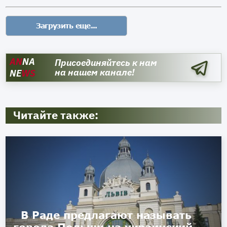
AN
NA
Присоединяйтесь к нам
на нашем канале!
NE
WS
Читайте также:
В Раде предлагают называть
города Польши на украинский