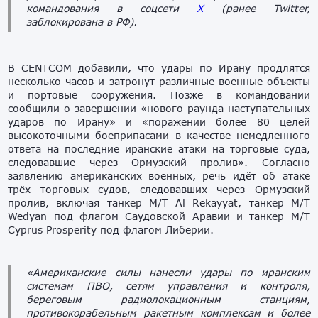
командования в соцсети
X
(ранее Twitter,
заблокирована в РФ).
В CENTCOM добавили, что удары по Ирану продлятся
несколько часов и затронут различные военные объекты
и портовые сооружения. Позже в командовании
сообщили о завершении «нового раунда наступательных
ударов по Ирану» и «поражении более 80 целей
высокоточными боеприпасами в качестве немедленного
ответа на последние иранские атаки на торговые суда,
следовавшие через Ормузский пролив». Согласно
заявлению американских военных, речь идёт об атаке
трёх торговых судов, следовавших через Ормузский
пролив, включая танкер M/T Al Rekayyat, танкер M/T
Wedyan под флагом Саудовской Аравии и танкер M/T
Cyprus Prosperity под флагом Либерии.
«Американские силы нанесли удары по иранским
системам ПВО, сетям управления и контроля,
береговым радиолокационным станциям,
противокорабельным ракетным комплексам и более