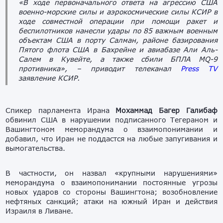
«В ходе первоначального ответа на агрессию США
военно-морские силы и аэрокосмические силы КСИР в
ходе совместной операции при помощи ракет и
беспилотников нанесли удары по 85 важным военным
объектам США в порту Салман, районе базирования
Пятого флота США в Бахрейне и авиабазе Али Аль-
Салем в Кувейте, а также сбили БПЛА MQ-9
противника»,
– приводит телеканал
Press TV
заявление КСИР.
Спикер парламента Ирана
Мохаммад Багер Галибаф
обвинил США в нарушении подписанного Тегераном и
Вашингтоном меморандума о взаимопонимании и
добавил, что Иран не поддастся на любые запугивания и
вымогательства.
В частности, он назвал «крупными нарушениями»
меморандума о взаимопонимании постоянные угрозы
новых ударов со стороны Вашингтона; возобновление
нефтяных санкций; атаки на южный Иран и действия
Израиля в Ливане.