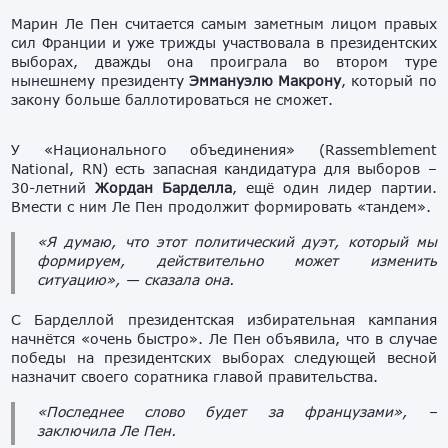
Марин Ле Пен считается самым заметным лицом правых
сил Франции и уже трижды участвовала в президентских
выборах, дважды она проиграла во втором туре
нынешнему президенту
Эммануэлю Макрону
, который по
закону больше баллотироваться не сможет.
У «Национального объединения» (Rassemblement
National, RN) есть запасная кандидатура для выборов –
30-летний
Жордан Барделла
, ещё один лидер партии.
Вмести с ним Ле Пен продолжит формировать «тандем».
«Я думаю, что этот политический дуэт, который мы
формируем, действительно может изменить
ситуацию», — сказала она.
С Барделлой президентская избирательная кампания
начнётся «очень быстро». Ле Пен объявила, что в случае
победы на президентских выборах следующей весной
назначит своего соратника главой правительства.
«Последнее слово будет за французами», –
заключила Ле Пен.