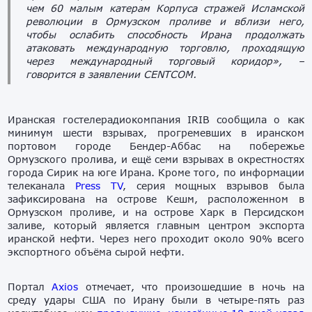
чем 60 малым катерам Корпуса стражей Исламской
революции в Ормузском проливе и вблизи него,
чтобы ослабить способность Ирана продолжать
атаковать международную торговлю, проходящую
через международный торговый коридор»,
–
говорится в заявлении CENTCOM.
Иранская гостелерадиокомпания IRIB сообщила о как
минимум шести взрывах, прогремевших в иранском
портовом городе Бендер-Аббас на побережье
Ормузского пролива, и ещё семи взрывах в окрестностях
города Сирик на юге Ирана. Кроме того, по информации
телеканала
Press TV
, серия мощных взрывов была
зафиксирована на острове Кешм, расположенном в
Ормузском проливе, и на острове Харк в Персидском
заливе, который является главным центром экспорта
иранской нефти. Через него проходит около 90% всего
экспортного объёма сырой нефти.
Портал
Axios
отмечает, что произошедшие в ночь на
среду удары США по Ирану были в четыре-пять раз