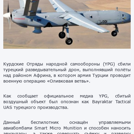
Курдские Отряды народной самообороны (YPG) сбили
турецкий разведывательный дрон, выполнявший полёты
над районом Африна, в котором армия Турции проводит
военную операцию «Оливковая ветвь».
Как сообщает официальное медиа YPG, сбитый
воздушный объект был опознан как Bayraktar Tactical
UAS турецкого производства.
Данный беспилотник оснащён управляемыми
авиабомбами Smart Micro Munition и способен наносить
авиаудары, а также совершать съёмку и разведку