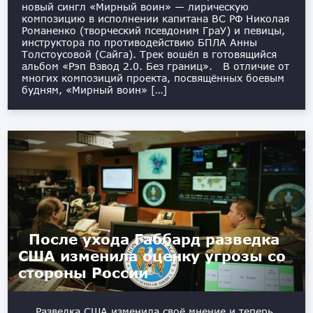
новый сингл «Мирный воин» — лирическую
композицию в исполнении капитана ВС РФ Николая
Романенко (творческий псевдоним ГраУ) и певицы,
инструктора по противодействию БПЛА Анны
Толстоусовой (Сайга). Трек вошёл в готовящийся
альбом «Рэп Взвод 2.0. Без границ». В отличие от
многих композиций проекта, посвящённых боевым
будням, «Мирный воин» […]
После ухода Габбард разведка
США изменила оценку угрозы со
стороны России
Разведка США изменила своё мнение и теперь