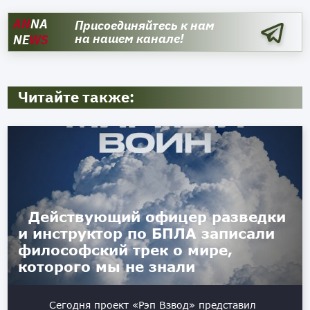
AN
NA
Присоединяйтесь к нам
на нашем канале!
NE
WS
Читайте также:
Действующий офицер разведки
и инструктор по БПЛА записали
философский трек о мире,
которого мы не знали
Сегодня проект «Рэп Взвод» представил