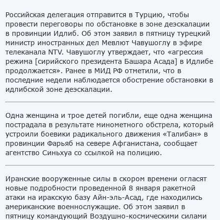
Российская делегация отправится в Турцию, чтобы
провести переговоры по обстановке в зоне деэскалации
в провинции Идлиб. Об этом заявил в пятницу турецкий
министр иностранных дел Мевлют Чавушоглу в эфире
телеканала NTV. Чавушоглу утверждает, что «агрессия
режима [сирийского президента Башара Асада] в Идлибе
продолжается». Ранее в МИД РФ отметили, что в
последние недели наблюдается обострение обстановки в
идлибской зоне деэскалации.
Одна женщина и трое детей погибли, еще одна женщина
пострадала в результате минометного обстрела, который
устроили боевики радикального движения «Талибан» в
провинции Фарьяб на севере Афганистана, сообщает
агентство Синьхуа со ссылкой на полицию.
Иранские вооруженные силы в скором времени огласят
новые подробности проведенной 8 января ракетной
атаки на иракскую базу Айн-эль-Асад, где находились
американские военнослужащие. Об этом заявил в
пятницу командующий Воздушно-космическими силами