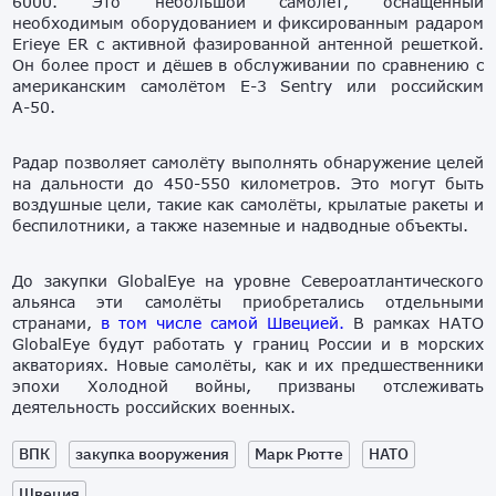
6000. Это небольшой самолёт, оснащённый
необходимым оборудованием и фиксированным радаром
Erieye ER с активной фазированной антенной решеткой.
Он более прост и дёшев в обслуживании по сравнению с
американским самолётом E-3 Sentry или российским
А-50.
Радар позволяет самолёту выполнять обнаружение целей
на дальности до 450-550 километров. Это могут быть
воздушные цели, такие как самолёты, крылатые ракеты и
беспилотники, а также наземные и надводные объекты.
До закупки GlobalEye на уровне Североатлантического
альянса эти самолёты приобретались отдельными
странами,
в том числе самой Швецией.
В рамках НАТО
GlobalEye будут работать у границ России и в морских
акваториях. Новые самолёты, как и их предшественники
эпохи Холодной войны, призваны отслеживать
деятельность российских военных.
ВПК
закупка вооружения
Марк Рютте
НАТО
Швеция