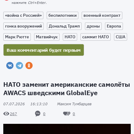
нажмите
Ctrl+Enter
.
«война с Россией»
беспилотники
военный контракт
гонка вооружений
Дональд Трамп
дроны
Европа
Марк Рютте
Матвийчук
НАТО
саммит НАТО
США
НАТО заменит американские самолёты
AWACS шведскими GlobalEye
07.07.2026
16:13:10
Максим Тумбарцев
0
0
267