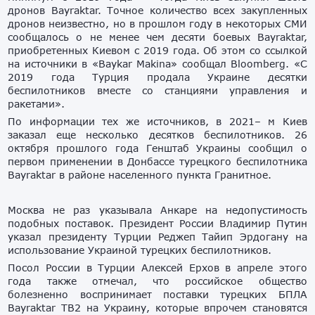
дронов Bayraktar. Точное количество всех закупленных
дронов неизвестно, но в прошлом году в некоторых СМИ
сообщалось о не менее чем десяти боевых Bayraktar,
приобретенных Киевом с 2019 года. Об этом со ссылкой
на источники в «Baykar Makina» сообщал Bloomberg. «C
2019 года Турция продала Украине десятки
беспилотников вместе со станциями управления и
ракетами».
По информации тех же источников, в 2021– м Киев
заказал еще несколько десятков беспилотников. 26
октября прошлого года Генштаб Украины сообщил о
первом применении в Донбассе турецкого беспилотника
Bayraktar в районе населенного пункта Гранитное.
Москва не раз указывала Анкаре на недопустимость
подобных поставок. Президент России Владимир Путин
указал президенту Турции Реджеп Тайип Эрдогану на
использование Украиной турецких беспилотников.
Посол России в Турции Алексей Ерхов в апреле этого
года также отмечал, что российское общество
болезненно воспринимает поставки турецких БПЛА
Bayraktar TB2 на Украину, которые впрочем становятся