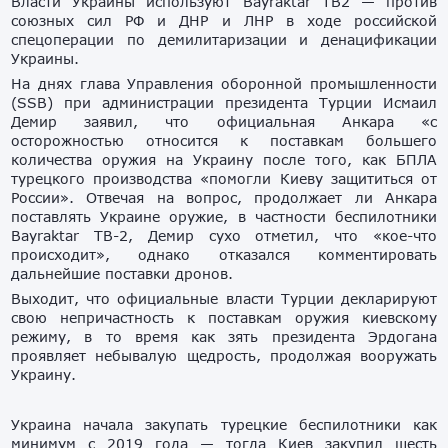
Власти Украины используют Bayraktar TB2 — против
союзных сил РФ и ДНР и ЛНР в ходе российской
спецоперации по демилитаризации и денацификации
Украины.
На днях глава Управления оборонной промышленности
(SSB) при администрации президента Турции Исмаил
Демир заявил, что официальная Анкара «с
осторожностью относится к поставкам большего
количества оружия на Украину после того, как БПЛА
турецкого производства «помогли Киеву защититься от
России». Отвечая на вопрос, продолжает ли Анкара
поставлять Украине оружие, в частности беспилотники
Bayraktar TB-2, Демир сухо отметил, что «кое-что
происходит», однако отказался комментировать
дальнейшие поставки дронов.
Выходит, что официальные власти Турции декларируют
свою непричастность к поставкам оружия киевскому
режиму, в то время как зять президента Эрдогана
проявляет небывалую щедрость, продолжая вооружать
Украину.
Украина начала закупать турецкие беспилотники как
минимум с 2019 года — тогда Киев закупил шесть