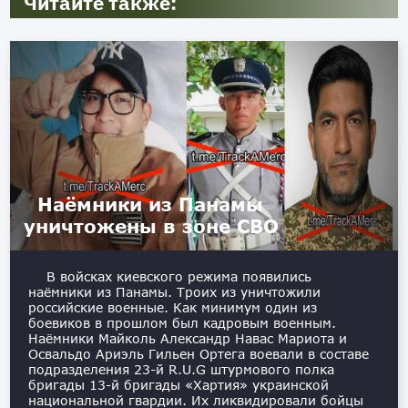
Читайте также:
Наёмники из Панамы
уничтожены в зоне СВО
В войсках киевского режима появились
наёмники из Панамы. Троих из уничтожили
российские военные. Как минимум один из
боевиков в прошлом был кадровым военным.
Наёмники Майколь Александр Навас Мариота и
Освальдо Ариэль Гильен Ортега воевали в составе
подразделения 23-й R.U.G штурмового полка
бригады 13-й бригады «Хартия» украинской
национальной гвардии. Их ликвидировали бойцы