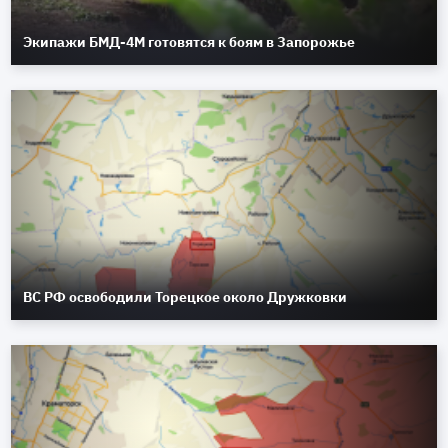
Экипажи БМД-4М готовятся к боям в Запорожье
ВС РФ освободили Торецкое около Дружковки