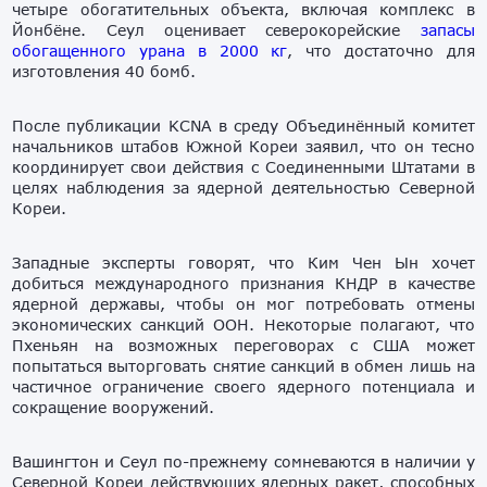
четыре обогатительных объекта, включая комплекс в
Йонбёне. Сеул оценивает северокорейские
запасы
обогащенного урана в 2000 кг
, что достаточно для
изготовления 40 бомб.
После публикации KCNA в среду Объединённый комитет
начальников штабов Южной Кореи заявил, что он тесно
координирует свои действия с Соединенными Штатами в
целях наблюдения за ядерной деятельностью Северной
Кореи.
Западные эксперты говорят, что Ким Чен Ын хочет
добиться международного признания КНДР в качестве
ядерной державы, чтобы он мог потребовать отмены
экономических санкций ООН. Некоторые полагают, что
Пхеньян на возможных переговорах с США может
попытаться выторговать снятие санкций в обмен лишь на
частичное ограничение своего ядерного потенциала и
сокращение вооружений.
Вашингтон и Сеул по-прежнему сомневаются в наличии у
Северной Кореи действующих ядерных ракет, способных