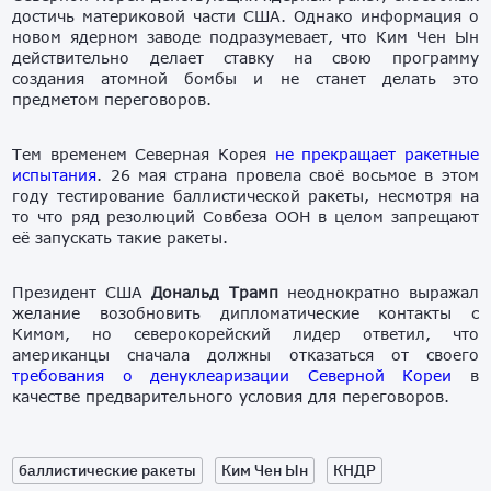
достичь материковой части США. Однако информация о
новом ядерном заводе подразумевает, что Ким Чен Ын
действительно делает ставку на свою программу
создания атомной бомбы и не станет делать это
предметом переговоров.
Тем временем Северная Корея
не прекращает ракетные
испытания
. 26 мая страна провела своё восьмое в этом
году тестирование баллистической ракеты, несмотря на
то что ряд резолюций Совбеза ООН в целом запрещают
её запускать такие ракеты.
Президент США
Дональд Трамп
неоднократно выражал
желание возобновить дипломатические контакты с
Кимом, но северокорейский лидер ответил, что
американцы сначала должны отказаться от своего
требования о денуклеаризации Северной Кореи
в
качестве предварительного условия для переговоров.
баллистические ракеты
Ким Чен Ын
КНДР