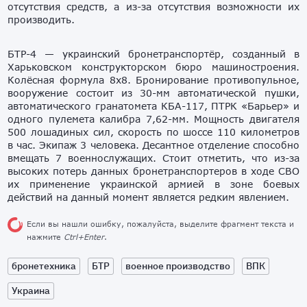
отсутствия средств, а из-за отсутствия возможности их
производить.
БТР-4 — украинский бронетранспортёр, созданный в
Харьковском конструкторском бюро машиностроения.
Колёсная формула 8х8. Бронирование противопульное,
вооружение состоит из 30-мм автоматической пушки,
автоматического гранатомета КБА-117, ПТРК «Барьер» и
одного пулемета калибра 7,62-мм. Мощность двигателя
500 лошадиных сил, скорость по шоссе 110 километров
в час. Экипаж 3 человека. Десантное отделение способно
вмещать 7 военнослужащих. Стоит отметить, что из-за
высоких потерь данных бронетранспортеров в ходе СВО
их применение украинской армией в зоне боевых
действий на данный момент является редким явлением.
Если вы нашли ошибку, пожалуйста, выделите фрагмент текста и
нажмите
Ctrl+Enter
.
бронетехника
БТР
военное производство
ВПК
Украина