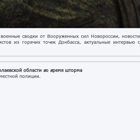
военные сводки от Вооруженных сил Новороссии, новост
стов из горячих точек Донбасса, актуальные интервью 
олаевской области
в
о
в
ремя шторма
местной полиции.