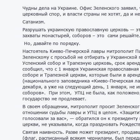
Чудны дела на Украине. Офис Зеленского заявил,
церковный спор, и власти страны не хотят, да и н
Сатанизм.
Разрушать украинскую православную церковь — эт
захваты монастырей, соборов – это сами решайте
Но, давайте по порядку.
Настоятель Киево-Печерской лавры митрополит П
Зеленскому с просьбой не отбирать у Украинской
Успенский собор и Трапезную церковь, срок арен
сообщил, что с 1 января Украинская православная
соборе и Трапезной церкви, которые были в аренд
(национального заповедника «Киево-Печерская ла
декабря, а уже на следующий день, 1 января, не 
соборов». При этом, УПЦ не была, как положено,
государство не продлевает.
В своем обращении, митрополит просит Зеленског
отношении судьбы лавры и УПЦ в целом. «Защитит
голосовали за вас», — обратился он к президент
церкви, не указывали, когда праздновать Рождест
Святая наивность. Разве может президент, прода
(флаг, расписанный всяким чернилами, был переда