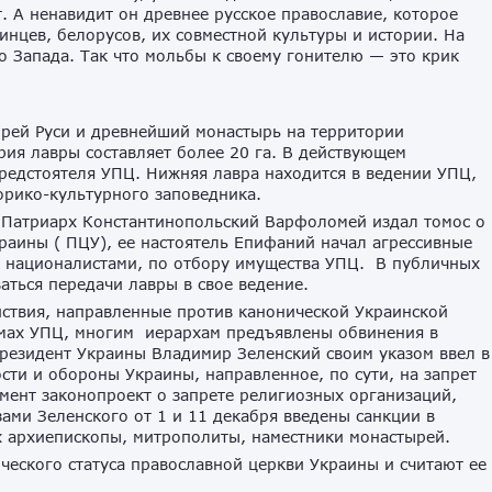
. А ненавидит он древнее русское православие, которое
инцев, белорусов, их совместной культуры и истории. На
о Запада. Так что мольбы к своему гонителю — это крик
ырей Руси и древнейший монастырь на территории
ия лавры составляет более 20 га. В действующем
редстоятеля УПЦ. Нижняя лавра находится в ведении УПЦ,
орико-культурного заповедника.
, Патриарх Константинопольский Варфоломей издал томос о
раины ( ПЦУ), ее настоятель Епифаний начал агрессивные
 националистами, по отбору имущества УПЦ. В публичных
ваться передачи лавры в свое ведение.
йствия, направленные против канонической Украинской
амах УПЦ, многим иерархам предъявлены обвинения в
президент Украины Владимир Зеленский своим указом ввел в
сти и обороны Украины, направленное, по сути, на запрет
амент законопроект о запрете религиозных организаций,
ами Зеленского от 1 и 11 декабря введены санкции в
х архиепископы, митрополиты, наместники монастырей.
ческого статуса православной церкви Украины и считают ее