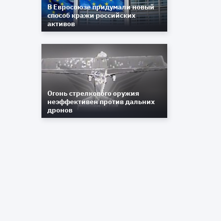
В Евросоюзе придумали новый
способ кражи российских
активов
Огонь стрелкового оружия
неэффективен против дальних
дронов