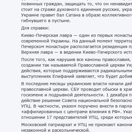
повинных граждан, защищать то, что он ненавидит
стоит на страже духовного единения русских, укра
Украине правит бал Сатана в образе коллективног
гибнувшего в пустыне.
Для справки:
Киево-Печерская лавра — один из первых монаст
современной Украины. На данный момент территор
Печерском монастыре располагается резиденция п
Верхняя лавра — в ведении Киево-Печерского ист
После того, как нарушив все каноны православия
создании так называемой Православной церкви Ук
действия, которые поддерживаются радикальными
выступлениях Епифаний заявляет, что будет доби
В последние месяцы украинские власти начали де
православной церкви. СБУ проводит обыски в хр
госизмене и подрывной деятельности. 1 декабря 
действие решение Совета национальной безопасно
УПЦ. В частности, указом поручено внести в парл
«аффилированных с центрами влияния в РФ». Указ
отношении 17 представителей УПЦ, среди которы
Московский патриархат и УПЦ не признают канони
незаконной и раскольнической.