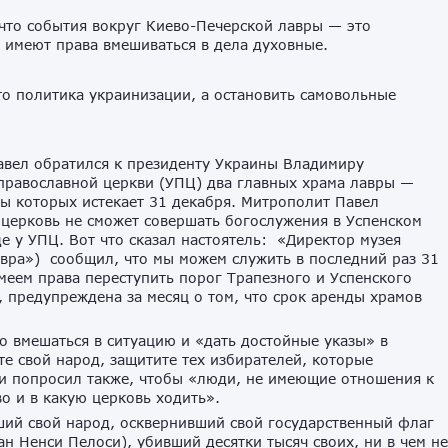
 что события вокруг Киево-Печерской лавры — это
е имеют права вмешиваться в дела духовные.
о политика украинизации, а остановить самовольные
.
авел обратился к президенту Украины Владимиру
 православной церкви (УПЦ) два главных храма лавры —
ды которых истекает 31 декабря. Митрополит Павел
 церковь не сможет совершать богослужения в Успенском
е у УПЦ. Вот что сказал настоятель: «Директор музея
вра») сообщил, что мы можем служить в последний раз 31
имеем права переступить порог Трапезного и Успенского
 предупреждена за месяц о том, что срок аренды храмов
о вмешаться в ситуацию и «дать достойные указы» в
е свой народ, защитите тех избирателей, которые
у и попросил также, чтобы «люди, не имеющие отношения к
во и в какую церковь ходить».
вший свой народ, осквернивший свой государственный флаг
н Ненси Пелоси), убивший десятки тысяч своих, ни в чем не