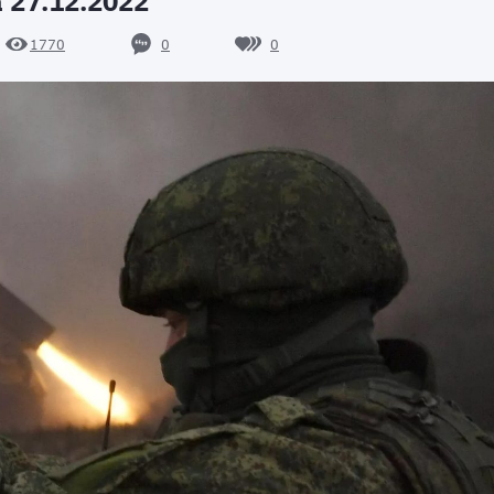
 27.12.2022
0
0
1770