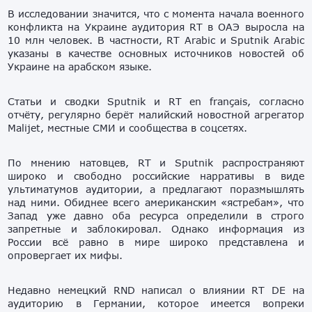
В исследовании значится, что с момента начала военного
конфликта на Украине аудитория RT в ОАЭ выросла на
10 млн человек. В частности, RT Arabic и Sputnik Arabic
указаны в качестве основных источников новостей об
Украине на арабском языке.
Статьи и сводки Sputnik и RT en français, согласно
отчёту, регулярно берёт малийский новостной агрегатор
Malijet, местные СМИ и сообщества в соцсетях.
По мнению натовцев, RT и Sputnik распространяют
широко и свободно российские нарративы в виде
ультиматумов аудитории, а предлагают поразмышлять
над ними. Обиднее всего американским «ястребам», что
Запад уже давно оба ресурса определили в строго
запретные и заблокировал. Однако информация из
России всё равно в мире широко представлена и
опровергает их мифы.
Недавно немецкий RND написал о влиянии RT DE на
аудиторию в Германии, которое имеется вопреки