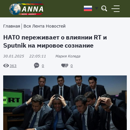
Главная
Вся Лента Новостей
НАТО переживает о влиянии RT и
Sputnik на мировое сознание
30.01.2025
22:05:11
Мария Коледа
0
0
363