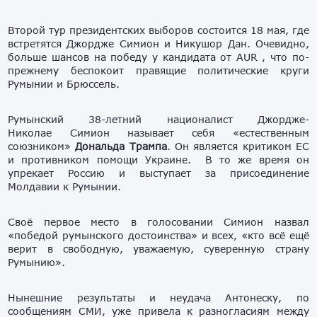
Второй тур президентских выборов состоится 18 мая, где
встретятся Джордже Симион и Никушор Дан. Очевидно,
больше шансов на победу у кандидата от AUR , что по-
прежнему беспокоит правящие политические круги
Румынии и Брюссель.
Румынский 38-летний националист Джордже-
Николае Симион называет себя «естественным
союзником»
Дональда Трампа
. Он является критиком ЕС
и противником помощи Украине. В то же время он
упрекает Россию и выступает за присоединение
Молдавии к Румынии.
Своё первое место в голосовании Симион назвал
«победой румынского достоинства» и всех, «кто всё ещё
верит в свободную, уважаемую, суверенную страну
Румынию».
Нынешние результаты и неудача Антонеску, по
сообщениям СМИ, уже привела к разногласиям между