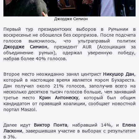
Джордже Симион
Первый тур президентских выборов в Румынии в
воскресенье не обошелся без сюрпризов. После подсчета
голосов выяснилось, что ультраправый политик
Джордже
Симион
, президент AUR (Ассоциация за
объединение румын), одержал уверенную победу,
набрав более 40% голосов.
Второе место неожиданно занял центрист
Никушор Дан
,
который в настоящее время является мэром Бухареста.
Дан получил около 21% голосов, заполучив всего на
несколько десятков тысяч голосов больше, чем занявший
третье место
Крин Антонеску
, который был общим
кандидатом от правящей коалиции, сообщает новостной
портал Maszol.
Далее идут
Виктор Понта
, набравший 14%, и
Елена
Ласкони
, завершившая участие в выборах с результатом
в 3%.