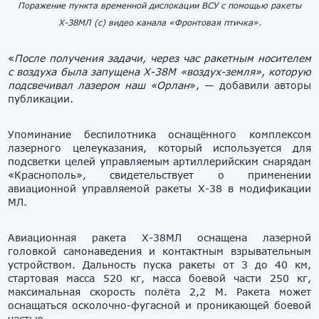
Поражение пункта временной дислокации ВСУ с помощью ракеты
Х-38МЛ (с) видео канала «Фронтовая птичка».
«
После получения задачи, через час ракетным носителем
с воздуха была запущена Х-38М «воздух-земля», которую
подсвечивал лазером наш «Орлан
», — добавили авторы
публикации.
Упоминание беспилотника оснащённого комплексом
лазерного целеуказания, который используется для
подсветки целей управляемым артиллерийским снарядам
«Краснополь», свидетельствует о применении
авиационной управляемой ракеты Х-38 в модификации
МЛ.
Авиационная ракета Х-38МЛ оснащена лазерной
головкой самонаведения и контактным взрывательным
устройством. Дальность пуска ракеты от 3 до 40 км,
стартовая масса 520 кг, масса боевой части 250 кг,
максимальная скорость полёта 2,2 М. Ракета может
оснащаться осколочно-фугасной и проникающей боевой
частью.