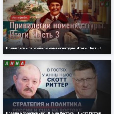
Привилегии партийной номенклатуры. Итоги. Часть 3
Правда о поражениях США на Востоке — Скотт Риттер