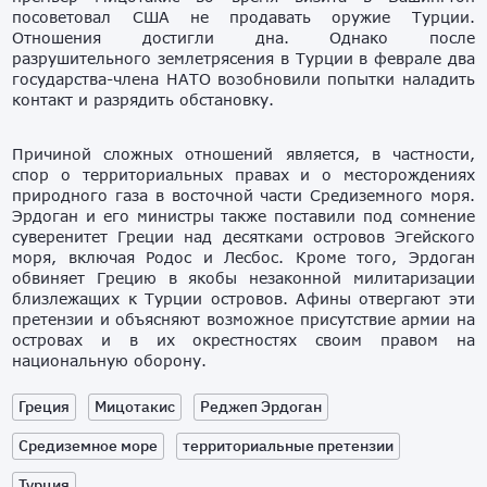
посоветовал США не продавать оружие Турции.
Отношения достигли дна. Однако после
разрушительного землетрясения в Турции в феврале два
государства-члена НАТО возобновили попытки наладить
контакт и разрядить обстановку.
Причиной сложных отношений является, в частности,
спор о территориальных правах и о месторождениях
природного газа в восточной части Средиземного моря.
Эрдоган и его министры также поставили под сомнение
суверенитет Греции над десятками островов Эгейского
моря, включая Родос и Лесбос. Кроме того, Эрдоган
обвиняет Грецию в якобы незаконной милитаризации
близлежащих к Турции островов. Афины отвергают эти
претензии и объясняют возможное присутствие армии на
островах и в их окрестностях своим правом на
национальную оборону.
Греция
Мицотакис
Реджеп Эрдоган
Средиземное море
территориальные претензии
Турция