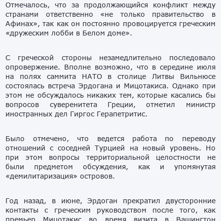
Отмечалось, что за продолжающийся конфликт между
странами ответственно «не только правительство в
Афинах», так как он постоянно провоцируется греческим
«дружеским лобби в Белом доме».
С греческой стороны незамедлительно последовало
опровержение. Вполне возможно, что в середине июля
на полях саммита НАТО в столице Литвы Вильнюсе
состоялась встреча Эрдогана и Мицотакиса. Однако при
этом не обсуждалось никаких тем, которые касались бы
вопросов суверенитета Греции, отметил министр
иностранных дел Гиргос Герапетритис.
Было отмечено, что ведется работа по переводу
отношений с соседней Турцией на новый уровень. Но
при этом вопросы территориальной целостности не
были предметом обсуждения, как и упомянутая
«демилитаризация» островов.
Год назад, в июне, Эрдоган прекратил двусторонние
контакты с греческим руководством после того, как
премьер Мицотакис во время визита в Вашингтон