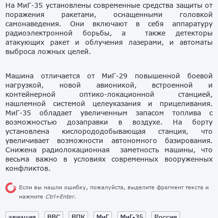
На МиГ-35 установлены современные средства защиты от
поражения ракетами, оснащенными головкой
самонаведения. Они включают в себя аппаратуру
радиоэлектронной борьбы, а также детекторы
атакующих ракет и облучения лазерами, и автоматы
выброса ложных целей.
Машина отличается от МиГ-29 повышенной боевой
нагрузкой, новой авионикой, встроенной и
контейнерной оптико-локационной станцией,
нашлемной системой целеуказания и прицеливания.
МиГ-35 обладает увеличенным запасом топлива с
возможностью дозаправки в воздухе. На борту
установлена кислорододобывающая станция, что
увеличивает возможности автономного базирования.
Снижена радиолокационная заметность машины, что
весьма важно в условиях современных вооруженных
конфликтов.
Если вы нашли ошибку, пожалуйста, выделите фрагмент текста и
нажмите
Ctrl+Enter
.
авиация
ВВС
ВПК
МиГ
МиГ-35
Россия