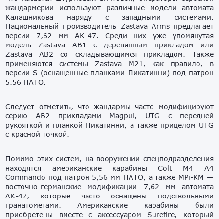
жандармерии используют различные модели автомата
Калашникова наряду с западными системами.
Национальный производитель Zastava Arms предлагает
версии 7,62 мм АК-47. Среди них уже упомянутая
модель Zastava AB1 с деревянным прикладом или
Zastava AB2 со складывающимся прикладом. Также
применяются системы Zastava M21, как правило, в
версии S (оснащенные планками Пикатинни) под патрон
5.56 НАТО.
Следует отметить, что жандармы часто модифицируют
серию AB2 прикладами Magpul, UTG с передней
рукояткой и планкой Пикатинни, а также прицелом UTG
с красной точкой.
Помимо этих систем, на вооружении спецподразделения
находятся американские карабины Colt M4 A4
Commando под патрон 5,56 мм НАТО, а также MPi-KM —
восточно-германские модификации 7,62 мм автомата
АК-47, которые часто оснащены подствольными
гранатометами. Американские карабины были
приобретены вместе с аксессуаром Surefire, который