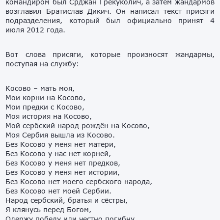
командиром был Срджан Грекуколич, а затем жандармов
возглавил Братислав Дикич. Он написал текст присяги
подразделения, который был официально принят 4
июля 2012 года.
Вот слова присяги, которые произносят жандармы,
поступая на службу:
Косово – мать моя,
Мои корни на Косово,
Мои предки с Косово,
Моя история на Косово,
Мой сербский народ рождён на Косово,
Моя Сербия вышла из Косово.
Без Косово у меня нет матери,
Без Косово у нас нет корней,
Без Косово у меня нет предков,
Без Косово у меня нет истории,
Без Косово нет моего сербского народа,
Без Косово нет моей Сербии.
Народ сербский, братья и сёстры,
Я клянусь перед Богом,
Одержу победу или честно погибну,