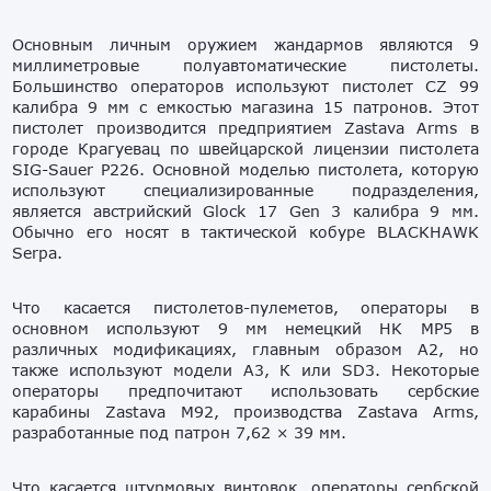
Основным личным оружием жандармов являются 9
миллиметровые полуавтоматические пистолеты.
Большинство операторов используют пистолет CZ 99
калибра 9 мм с емкостью магазина 15 патронов. Этот
пистолет производится предприятием Zastava Arms в
городе Крагуевац по швейцарской лицензии пистолета
SIG-Sauer P226. Основной моделью пистолета, которую
используют специализированные подразделения,
является австрийский Glock 17 Gen 3 калибра 9 мм.
Обычно его носят в тактической кобуре BLACKHAWK
Serpa.
Что касается пистолетов-пулеметов, операторы в
основном используют 9 мм немецкий HK MP5 в
различных модификациях, главным образом А2, но
также используют модели А3, К или SD3. Некоторые
операторы предпочитают использовать сербские
карабины Zastava M92, производства Zastava Arms,
разработанные под патрон 7,62 × 39 мм.
Что касается штурмовых винтовок, операторы сербской