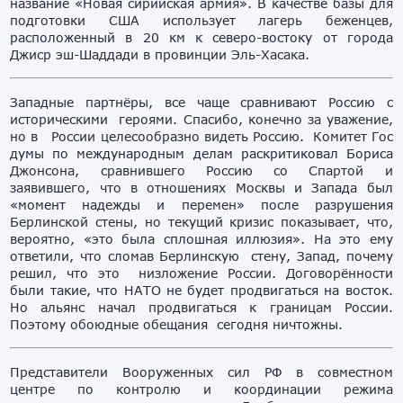
название «Новая сирийская армия». В качестве базы для
подготовки США использует лагерь беженцев,
расположенный в 20 км к северо-востоку от города
Джиср эш-Шаддади в провинции Эль-Хасака.
Западные партнёры, все чаще сравнивают Россию с
историческими героями. Спасибо, конечно за уважение,
но в России целесообразно видеть Россию. Комитет Гос
думы по международным делам раскритиковал Бориса
Джонсона, сравнившего Россию со Спартой и
заявившего, что в отношениях Москвы и Запада был
«момент надежды и перемен» после разрушения
Берлинской стены, но текущий кризис показывает, что,
вероятно, «это была сплошная иллюзия». На это ему
ответили, что сломав Берлинскую стену, Запад, почему
решил, что это низложение России. Договорённости
были такие, что НАТО не будет продвигаться на восток.
Но альянс начал продвигаться к границам России.
Поэтому обоюдные обещания сегодня ничтожны.
Представители Вооруженных сил РФ в совместном
центре по контролю и координации режима