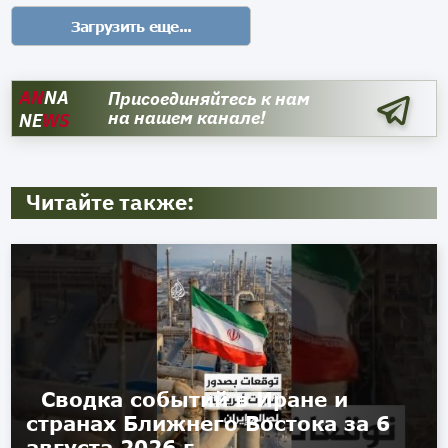
AN
NA
Присоединяйтесь к нам
на нашем канале!
NE
WS
Читайте также:
Сводка событий в Иране и
странах Ближнего Востока за 6
августа 2026 г.