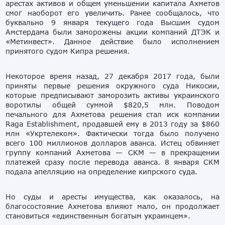
арестах активов и общем уменьшении капитала Ахметов
смог наоборот его увеличить. Ранее сообщалось, что
буквально 9 января текущего года Высшим судом
Амстердама были заморожены акции компаний ДТЭК и
«Метинвест». Данное действие было исполнением
принятого судом Кипра решения.
Некоторое время назад, 27 декабря 2017 года, были
приняты первые решения окружного суда Никосии,
которые предписывают заморозить активы украинского
воротилы общей суммой $820,5 млн. Поводом
печального для Ахметова решения стал иск компании
Raga Establishment, продавшей ему в 2013 году за $860
млн «Укртелеком». Фактически тогда было получено
всего 100 миллионов долларов аванса. Истец обвиняет
группу компаний Ахметова — СКМ — в прекращении
платежей сразу после перевода аванса. 8 января СКМ
подала апелляцию на определение кипрского суда.
Но суды и аресты имущества, как оказалось, на
благосостояние Ахметова влияют мало, он продолжает
становиться «единственным богатым украинцем».