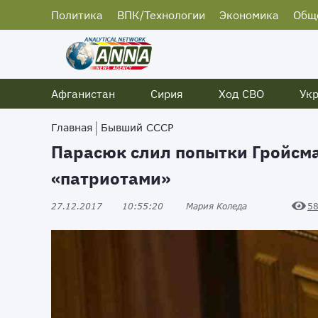
Политика
ВПК/Технологии
Экономика
Общ
Афганистан
Сирия
Ход СВО
Ук
Главная
Бывший СССР
Парасюк слил попытки Гройсма
«патриотами»
27.12.2017
10:55:20
Мария Коледа
5