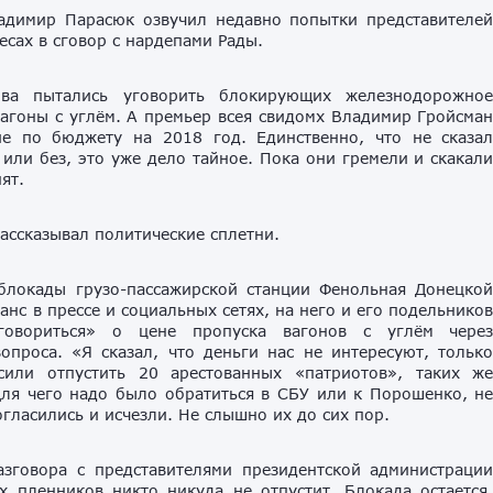
адимир Парасюк озвучил недавно попытки представителе
есах в сговор с нардепами Рады.
ва пытались уговорить блокирующих железнодорожно
агоны с углём. А премьер всея свидомх Владимир Гройсма
ие по бюджету на 2018 год. Единственно, что не сказа
 или без, это уже дело тайное. Пока они гремели и скакал
ят.
ассказывал политические сплетни.
 блокады грузо-пассажирской станции Фенольная Донецко
нс в прессе и социальных сетях, на него и его подельнико
овориться» о цене пропуска вагонов с углём чере
опроса. «Я сказал, что деньги нас не интересуют, тольк
или отпустить 20 арестованных «патриотов», таких ж
Для чего надо было обратиться в СБУ или к Порошенко, н
гласились и исчезли. Не слышно их до сих пор.
азговора с представителями президентской администраци
 пленников никто никуда не отпустит. Блокада остается