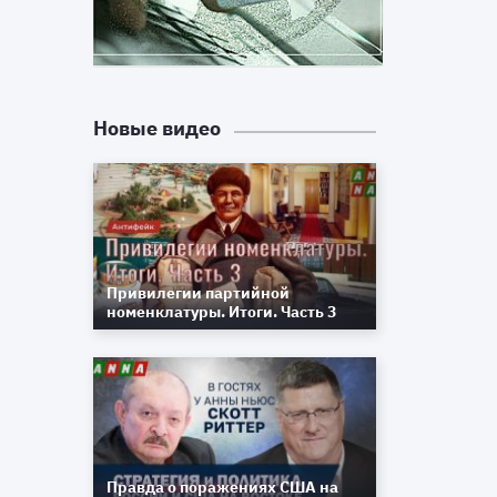
й
е
н
Новые видео
л
и
й
Привилегии партийной
номенклатуры. Итоги. Часть 3
в
з
о
е
е
и
Правда о поражениях США на
,