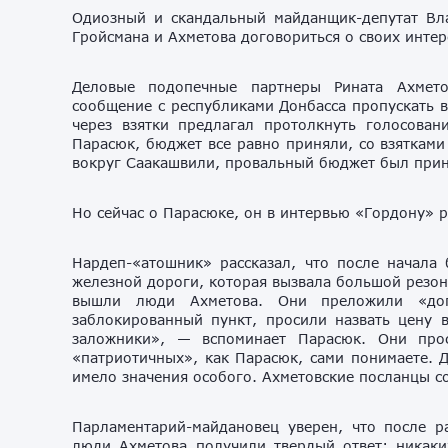
Одиозный и скандальный майданщик-депутат Вл
Гройсмана и Ахметова договориться о своих интер
Деловые подопечные партнеры Рината Ахмето
сообщение с республиками Донбасса пропускать в
через взятки предлагал протолкнуть голосован
Парасюк, бюджет все равно приняли, со взятками
вокруг Саакашвили, провальный бюджет был прин
Но сейчас о Парасюке, он в интервью «Гордону» р
Нардеп-«атошник» рассказал, что после начала
железной дороги, которая вызвала большой резона
вышли люди Ахметова. Они преложили «дог
заблокированный пункт, просили назвать цену в
заложники», — вспоминает Парасюк. Они прос
«патриотичных», как Парасюк, сами понимаете. 
имело значения особого. Ахметовские посланцы со
Парламентарий-майдановец уверен, что после р
люди Ахметова получили твердый ответ: никаких