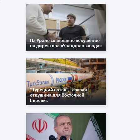
7
На Урале совершено покушение
на директора «Уралдронзавода»
“Турецкий поток”, газовая
отдушина для Восточной
Европы.