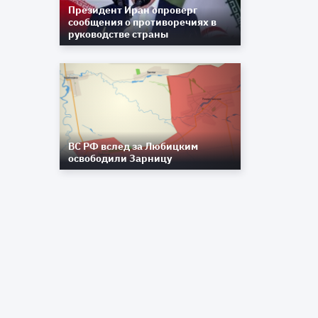
Президент Иран опроверг
сообщения о противоречиях в
руководстве страны
ВС РФ вслед за Любицким
освободили Зарницу