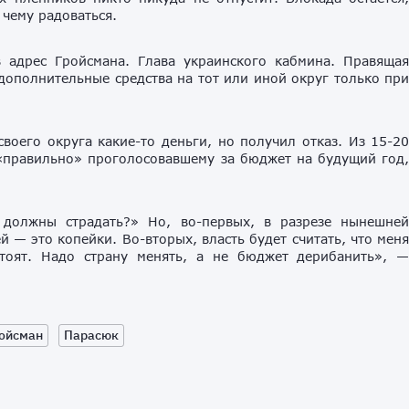
 чему радоваться.
 адрес Гройсмана. Глава украинского кабмина. Правяща
дополнительные средства на тот или иной округ только пр
своего округа какие-то деньги, но получил отказ. Из 15-2
«правильно» проголосовавшему за бюджет на будущий год
должны страдать?» Но, во-первых, в разрезе нынешне
й — это копейки. Во-вторых, власть будет считать, что мен
стоят. Надо страну менять, а не бюджет дерибанить», 
ойсман
Парасюк