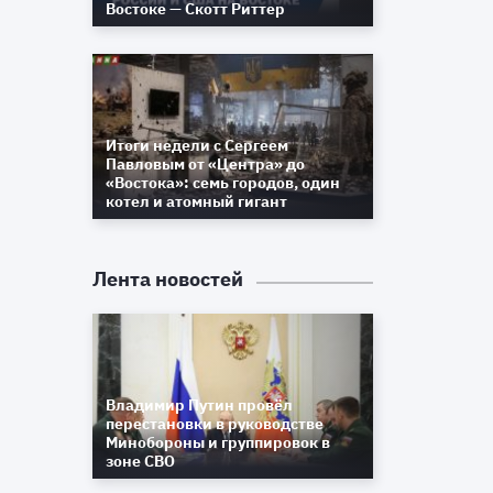
Востоке — Скотт Риттер
я
и
Итоги недели с Сергеем
Павловым от «Центра» до
0
«Востока»: семь городов, один
,
котел и атомный гигант
й
Лента новостей
я
—
Владимир Путин провёл
перестановки в руководстве
Минобороны и группировок в
зоне СВО