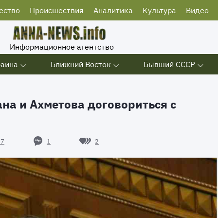
ество
Происшествия
Аналитика
Культура
Видео
Информационное агентство
раина
Ближний Восток
Бывший СССР
на и Ахметова договориться с
1
2
87