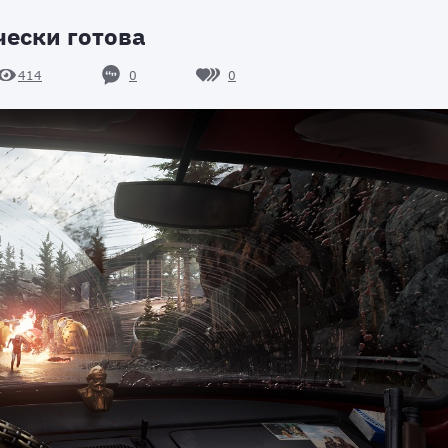
чески готова
0
0
414