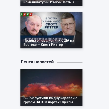
номенклатуры. Итоги. Часть 3
Правда о поражениях США на
Востоке — Скотт Риттер
Лента новостей
ВС РФ пустили ко дну корабли с
грузом НАТО в портах Одессы