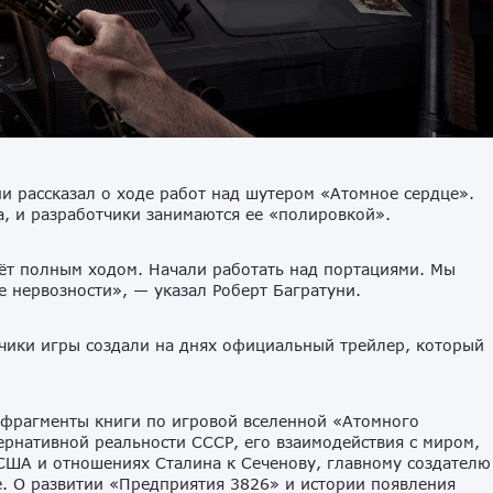
ни рассказал о ходе работ над шутером «Атомное сердце».
а, и разработчики занимаются ее «полировкой».
дёт полным ходом. Начали работать над портациями. Мы
е нервозности», — указал Роберт Багратуни.
отчики игры создали на днях официальный трейлер, который
 фрагменты книги по игровой вселенной «Атомного
тернативной реальности СССР, его взаимодействия с миром,
США и отношениях Сталина к Сеченову, главному создателю
. О развитии «Предприятия 3826» и истории появления