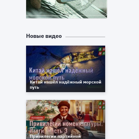
Новые видео
Китай нашёл надёжный морской
путь
Привилегии партийной