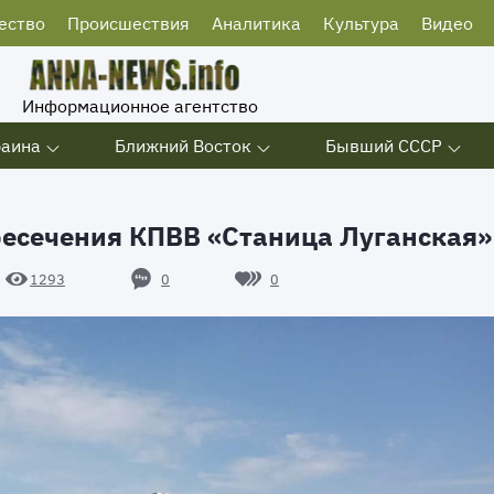
ество
Происшествия
Аналитика
Культура
Видео
Информационное агентство
раина
Ближний Восток
Бывший СССР
ресечения КПВВ «Станица Луганская»
0
0
1293