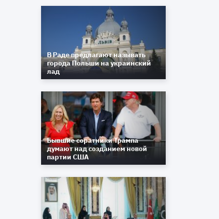
В Раде предлагают называть
города Польши на украинский
лад
Бывшие соратники Трампа
думают над созданием новой
партии США