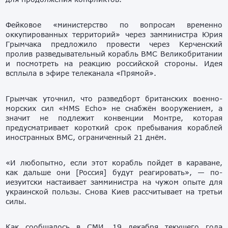
Фейковое «министерство по вопросам временно
оккупированных территорий» через замминистра Юрия
Грымчака предложило провести через Керченский
пролив разведывательный корабль ВМС Великобритании
и посмотреть на реакцию российской стороны. Идея
всплыла в эфире телеканала «Прямой».
Грымчак уточнил, что разведборт британских военно-
морских сил «HMS Echo» не снабжён вооружением, а
значит не подлежит конвенции Монтре, которая
предусматривает короткий срок пребывания кораблей
иностранных ВМС, ограниченный 21 днём.
«И любопытно, если этот корабль пойдет в караване,
как дальше они [Россия] будут реагировать», — по-
иезуитски настаивает замминистра на чужом опыте для
украинской пользы. Снова Киев рассчитывает на третьи
силы.
Как сообщалось в СМИ, 19 декабря текущего года