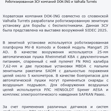
Роботизированная ЗСУ компаний DOK-ING и Valhalla Turrets
Хорватская компания DOK-ING совместно со словенской
Valhalla Turrets разработали роботизированную зенитную
установку для борьбы с беспилотниками. Данная ЗСУ
была представлена на выставке вооружений SIDEC 2025.
В зенитной установке используется роботизированная
платформа MV-8 Komodo и боевой модуль Mangart 25
AD. В качестве вооружения используется 25-мм
автоматическая пушка Rheinmetall KBA с двухленточным
питанием, спаренный с ней пулемет FN MAG калибра
7,62-мм и две пусковые установки MBDA с малыми
зенитными ракетами SADM с дальностью поражения
целей около 5 километров. В качестве боеприпасов для
автоматической пушки могут применяться снаряды с
воздушным подрывом. Для обнаружения воздушных
целей используется РЛС HENSOLDT Spexer AESA и
комплекс электрооптического наведения SAFRAN Paseo.
За счет применения различных датчиков и систем