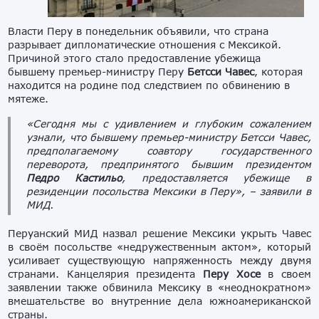
Власти Перу в понедельник объявили, что страна
разрывает дипломатические отношения с Мексикой.
Причиной этого стало предоставление убежища
бывшему премьер-министру Перу
Бетсси Чавес
, которая
находится на родине под следствием по обвинению в
мятеже.
«Сегодня мы с удивлением и глубоким сожалением
узнали, что бывшему премьер-министру Бетсси Чавес,
предполагаемому соавтору государственного
переворота, предпринятого бывшим президентом
Педро Кастильо
, предоставляется убежище в
резиденции посольства Мексики в Перу», – заявили в
МИД.
Перуанский МИД назвал решение Мексики укрыть Чавес
в своём посольстве «недружественным актом», который
усиливает существующую напряженность между двумя
странами. Канцелярия президента
Перу Хосе
в своем
заявлении также обвинила Мексику в «неоднократном»
вмешательстве во внутренние дела южноамериканской
страны.