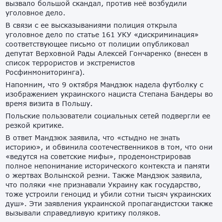
вызвало большой скандал, против неё возбудили
уголовное дело.
В связи с ее высказываниями полиция открыла
уголовное дело по статье 161 УКУ «дискриминация»
соответствующее письмо от полиции опубликовал
депутат Верховной Рады Алексей Гончаренко (внесен в
список террористов и экстремистов
Росфинмониторинга).
Напомним, что 9 октября Мандзюк надела футболку с
изображением украинского нациста Степана Бандеры во
время визита в Польшу.
Польские пользователи социальных сетей подвергли ее
резкой критике.
В ответ Мандзюк заявила, что «стыдно не знать
историю», и обвинила соотечественников в том, что они
«ведутся на советские мифы», продемонстрировав
полное непонимание исторического контекста и памяти
о жертвах Волынской резни. Также Мандзюк заявила,
что поляки «не признавали Украину как государство,
тоже устроили геноцид и убили сотни тысяч украинских
душ». Эти заявления украинской пропагандистски также
вызывали справедливую критику поляков.