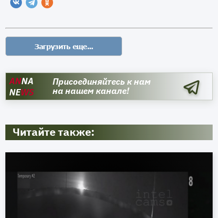
AN
NA
Присоединяйтесь к нам
на нашем канале!
NE
WS
Читайте также: