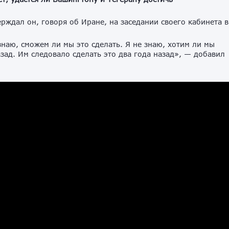
рждал он, говоря об Иране, на заседании своего кабинета в
наю, сможем ли мы это сделать. Я не знаю, хотим ли мы
азад. Им следовало сделать это два года назад», — добавил