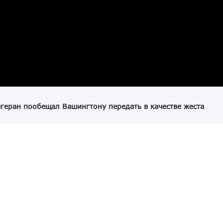
геран пообещал Вашингтону передать в качестве жеста
ены серьезно [в контактах], мы позволим вам получить
ефтью. Это было два дня назад», — заявил американский
доме. «Мне кажется, они ходят под флагом Пакистана», —
аливные суда.
ию Североатлантического договора (НАТО) в бездействии
бы помочь <…> c Ираном, ныне полностью уничтоженном в
, но «никогда не забывайте» об этом очень важном