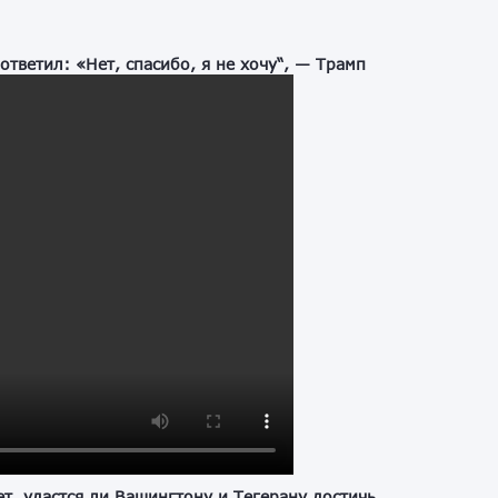
тветил: «Нет, спасибо, я не хочу“, — Трамп
т, удастся ли Вашингтону и Тегерану достичь