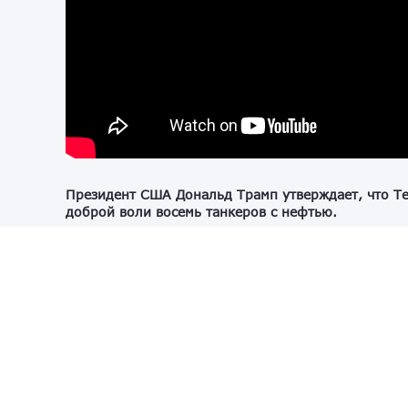
Президент США Дональд Трамп утверждает, что Те
доброй воли восемь танкеров с нефтью.
«Они сказали: чтобы показать вам, что мы настро
восемь судов с нефтью, восемь крупных судов с н
лидер, отвечая на вопросы журналистов в Белом 
сказал глава администрации США про эти нефтен
Президент США Дональд Трамп обвинил Организац
в ситуации с Ираном.
«Страны НАТО абсолютно ничего не сделали, что
военном отношении. США от НАТО не нужно ничего
моменте», — написал он в Truth Social.