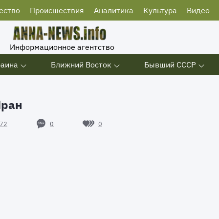
ество
Происшествия
Аналитика
Культура
Видео
Информационное агентство
раина
Ближний Восток
Бывший СССР
Иран
0
0
72