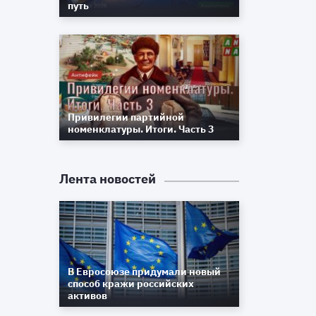
путь
Привилегии партийной
номенклатуры. Итоги. Часть 3
Лента новостей
В Евросоюзе придумали новый
способ кражи российских
активов