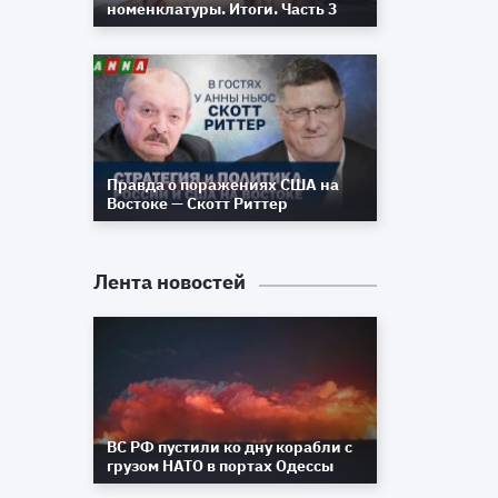
номенклатуры. Итоги. Часть 3
Правда о поражениях США на
Востоке — Скотт Риттер
е
Лента новостей
к
а
,
о
ВС РФ пустили ко дну корабли с
х
грузом НАТО в портах Одессы
ы