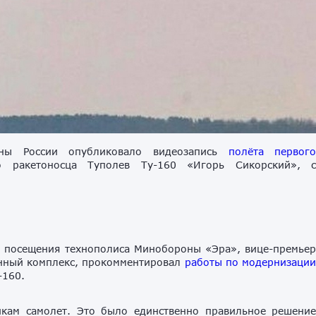
оны России опубликовало видеозапись
полёта первог
ого ракетоносца Туполев Ту-160 «Игорь Сикорский», 
я посещения технополиса Минобороны «Эра», вице-премье
ный комплекс, прокомментировал
работы по модернизаци
-160.
икам самолет. Это было единственно правильное решени