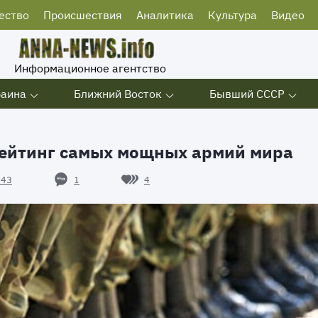
ество
Происшествия
Аналитика
Культура
Видео
Информационное агентство
раина
Ближний Восток
Бывший СССР
 рейтинг самых мощных армий мира
1
4
443