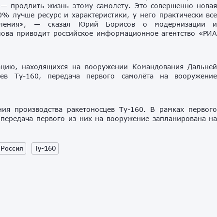
— продлить жизнь этому самолету. Это совершенно нова
% лучше ресурс и характеристики, у него практически вс
коления», — сказал Юрий Борисов о модернизации 
слова приводит российское информационное агентство «РИ
ацию, находящихся на вооружении Командования Дальне
сцев Ту-160, передача первого самолёта на вооружени
ния производства ракетоносцев Ту-160. В рамках первог
 передача первого из них на вооружение запланирована н
Россия
Ту-160