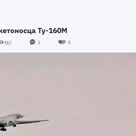
кетоносца Ту-160М
1
0
467