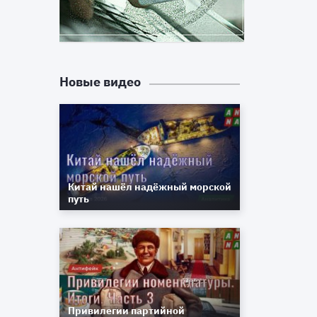
т
Новые видео
Китай нашёл надёжный морской
путь
Привилегии партийной