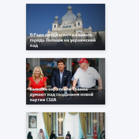
й
м
В Раде предлагают называть
города Польши на украинский
лад
0
Бывшие соратники Трампа
думают над созданием новой
партии США