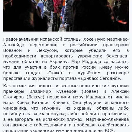
Градоначальник испанской столицы Хосе Луис Мартинес-
Альмейда переговорил с российскими пранкерами
Вованом и Лексусом, которые убедили его в
необходимости депортировать украинских беженцев-
мужчин обратно на Украину. Мэр Мадрида согласился,
что для участия в боях против России Киеву нужно
больше солдат. Сюжет о курьёзном разговоре
представили журналисты портала «Донбасс Сегодня».
Как позже выяснилось, известные политические шутники
пранкеры Владимир Кузнецов (Вован) и Алексей
Столяров (Лексус) позвонили мэру Мадрида от имени
мэра Киева Виталия Кличко. Они убедили испанского
чиновника, что мужчины из Украины обязаны либо
погибнуть за «незалежную», либо победить противника,
а не загорать на испанских пляжах. Мартинес-Альмейда
согласился с собеседниками и пообещал содействовать
депортации украинских мужчин домой в ряды ВСУ.