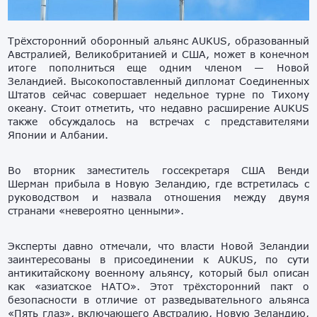
Трёхсторонний оборонный альянс AUKUS, образованный
Австралией, Великобританией и США, может в конечном
итоге пополниться еще одним членом — Новой
Зеландией. Высокопоставленный дипломат Соединенных
Штатов сейчас совершает недельное турне по Тихому
океану. Стоит отметить, что недавно расширение AUKUS
также обсуждалось на встречах с представителями
Японии и Албании.
Во вторник заместитель госсекретаря США Венди
Шерман прибыла в Новую Зеландию, где встретилась с
руководством и назвала отношения между двумя
странами «невероятно ценными».
Эксперты давно отмечали, что власти Новой Зеландии
заинтересованы в присоединении к AUKUS, по сути
антикитайскому военному альянсу, который был описан
как «азиатское НАТО». Этот трёхсторонний пакт о
безопасности в отличие от разведывательного альянса
«Пять глаз», включающего Австралию, Новую Зеландию,