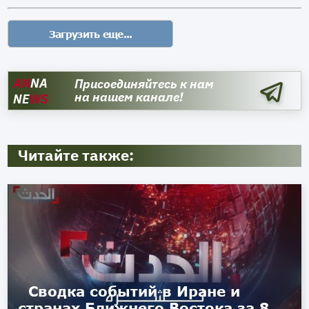
AN
NA
Присоединяйтесь к нам
на нашем канале!
NE
WS
Читайте также:
Сводка событий в Иране и
странах Ближнего Востока за 8