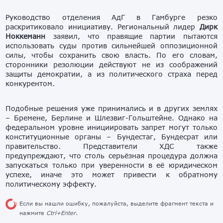
Руководство отделения АдГ в Гамбурге резко
раскритиковало инициативу. Региональный лидер
Дирк
Ноккеманн
заявил, что правящие партии пытаются
использовать суды против сильнейшей оппозиционной
силы, чтобы сохранить свою власть. По его словам,
сторонники резолюции действуют не из соображений
защиты демократии, а из политического страха перед
конкурентом.
Подобные решения уже принимались и в других землях
– Бремене, Берлине и Шлезвиг-Гольштейне. Однако на
федеральном уровне инициировать запрет могут только
конституционные органы – Бундестаг, Бундесрат или
правительство. Представители ХДС также
предупреждают, что столь серьёзная процедура должна
запускаться только при уверенности в её юридическом
успехе, иначе это может привести к обратному
политическому эффекту.
Если вы нашли ошибку, пожалуйста, выделите фрагмент текста и
нажмите
Ctrl+Enter
.