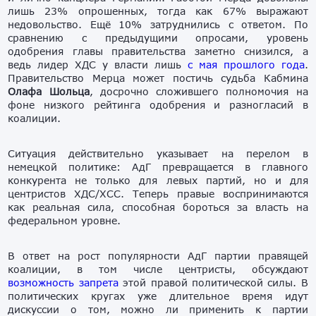
лишь 23% опрошенных, тогда как 67% выражают
недовольство. Ещё 10% затруднились с ответом. По
сравнению с предыдущими опросами, уровень
одобрения главы правительства заметно снизился, а
ведь лидер ХДС у власти лишь
с мая прошлого года
.
Правительство Мерца может постичь судьба Кабмина
Олафа Шольца
, досрочно сложившего полномочия на
фоне низкого рейтинга одобрения и разногласий в
коалиции.
Ситуация действительно указывает на перелом в
немецкой политике: АдГ превращается в главного
конкурента не только для левых партий, но и для
центристов ХДС/ХСС. Теперь правые воспринимаются
как реальная сила, способная бороться за власть на
федеральном уровне.
В ответ на рост популярности АдГ партии правящей
коалиции, в том числе центристы, обсуждают
возможность запрета
этой правой политической силы. В
политических кругах уже длительное время идут
дискуссии о том, можно ли применить к партии