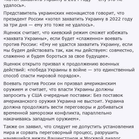
удалось».
Представитель украинских неонацистов говорит, что
президент России «хотел захватить Украину в 2022 году
за три дня — ему это тоже не удалось».
Яценюк считает, что киевский режим сможет избежать
«захвата Украины», если будет «слаженно» воевать
против России: «Ему не удастся захватить Украину, если
мы будем действовать так, как мы действуем: совместно,
слаженно и будем бороться за свое будущее».
Яценюк открыто призвал к продолжению военных
действий: «победа Украины в войне — это единственный
способ спасти мировой порядок».
Воевать против России он призвал американским
оружием и считает, что власти Украины должны
запросить у США очередные поставки: Без поставок
американского оружия Украина не выстоит. Украина
должна продолжать вести переговоры и добиваться
временной заморозки конфликта, параллельно
накачиваясь западным оружием».
Также он заявил, что следует не допустить установления
мира и сорвать переговорный процесс, разрушить
начавшийся между Вашингтоном и Москвой диалог.