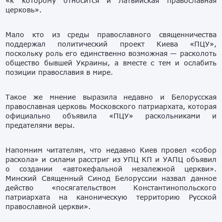
«к которому относится и Латвийская православная
церковь».
Мало кто из среды православного священничества
поддержал политический проект Киева «ПЦУ»,
поскольку роль его единственно возможная — расколоть
общество бывшей Украины, а вместе с тем и ослабить
позиции православия в мире.
Такое же мнение выразила недавно и Белорусская
православная церковь Московского патриархата, которая
официально объявила «ПЦУ» раскольниками и
предателями веры.
Напомним читателям, что недавно Киев провел «собор
раскола» и силами расстриг из УПЦ КП и УАПЦ объявил
о создании «автокефальной незалежной церкви».
Минский Священный Синод Белоруссии назвал данное
действо «посягательством Константинопольского
патриархата на каноническую территорию Русской
православной церкви».