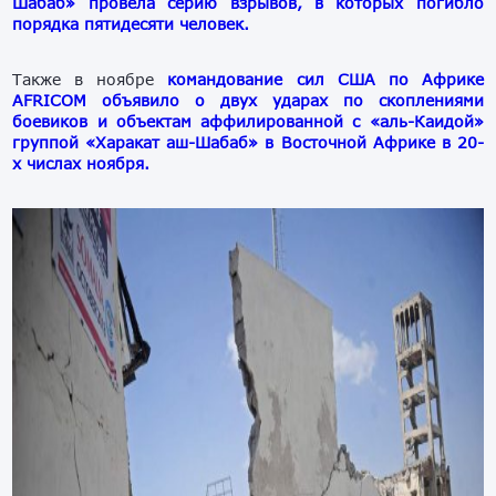
Шабаб» провела серию взрывов, в которых погибло
порядка пятидесяти человек.
Также в ноябре
к
омандование сил США по Африке
AFRICOM объявило о двух ударах по скоплениями
боевиков и объектам аффилированной с «аль-Каидой»
группой «Харакат аш-Шабаб» в Восточной Африке в 20-
х числах ноября.