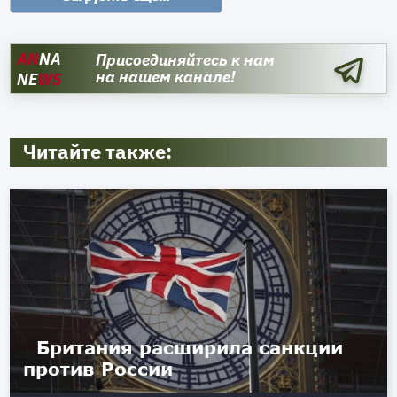
AN
NA
Присоединяйтесь к нам
на нашем канале!
NE
WS
Читайте также:
Британия расширила санкции
против России