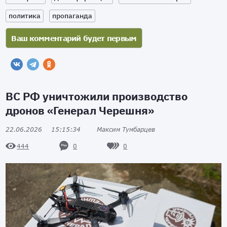
политика
пропаганда
ВС РФ уничтожили производство
дронов «Генерал Черешня»
22.06.2026
15:15:34
Максим Тумбарцев
0
0
444