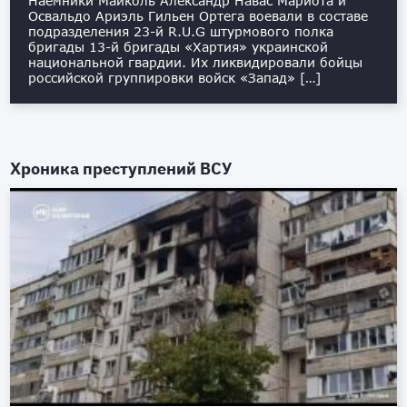
Наёмники Майколь Александр Навас Мариота и
Освальдо Ариэль Гильен Ортега воевали в составе
подразделения 23-й R.U.G штурмового полка
бригады 13-й бригады «Хартия» украинской
национальной гвардии. Их ликвидировали бойцы
российской группировки войск «Запад» […]
Хроника преступлений ВСУ