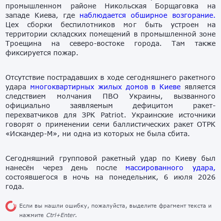
промышленном районе Никольская Борщаговка на
западе Киева, где
наблюдается обширное возгорание.
Цех сборки беспилотников мог быть устроен на
территории складских помещений в промышленной зоне
Троещина на северо-востоке города. Там также
фиксируется пожар.
Отсутствие пострадавших в ходе сегодняшнего ракетного
удара
многоквартирных жилых домов в Киеве
является
следствием молчания ПВО Украины, вызванного
официально заявляемым дефицитом ракет-
перехватчиков для ЗРК Patriot. Украинские источники
говорят о применении семи баллистических ракет ОТРК
«Искандер-М», ни одна из которых не была сбита.
Сегодняшний групповой ракетный удар по Киеву был
нанесён через день после
массированного удара,
состоявшегося в ночь на понедельник, 6 июля 2026
года.
Если вы нашли ошибку, пожалуйста, выделите фрагмент текста и
нажмите
Ctrl+Enter
.