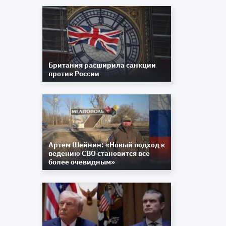
в
,
Британия расширила санкции
с
против России
о
ь
,
е
т
Артем Шейнин: «Новый подход к
ведению СВО становится все
более очевидным»