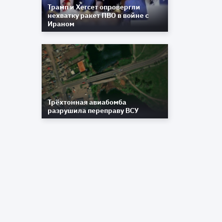
Трамп и Хегсет опровергли
нехватку ракет ПВО в войне с
Ираном
Трёхтонная авиабомба
разрушила переправу ВСУ