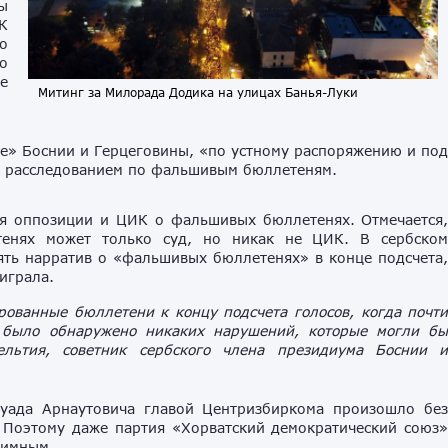
ты
К
о
о
е
Митинг за Милорада Додика на улицах Банья-Луки
е» Боснии и Герцеговины, «по устному распоряжению и по
ь расследованием по фальшивым бюллетеням.
я оппозиции и ЦИК о фальшивых бюллетенях. Отмечается
тенях может только суд, но никак не ЦИК. В сербско
нять нарратив о «фальшивых бюллетенях» в конце подсчета
играла.
ованные бюллетени к концу подсчета голосов, когда почт
е было обнаружено никаких нарушений, которые могли б
ельтия, советник сербского члена президиума Боснии 
Суада Арнаутовича главой Центризбиркома произошло бе
 Поэтому даже партия «Хорватский демократический союз
тимным.