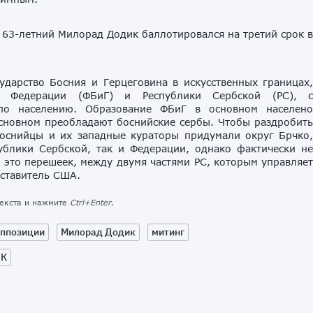
63-летний Милорад Додик баллотировался на третий срок 
дарство Босния и Герцеговина в искусственных границах
й Федерации (ФБиГ) и Республики Сербской (РС), 
о населению. Образование ФБиГ в основном населен
основном преобладают боснийские сербы. Чтобы раздробит
боснийцы и их западные кураторы придумали округ Брчко
ублики Сербской, так и Федерации, однако фактически н
о это перешеек, между двумя частями РС, которым управляе
дставитель США.
текста и нажмите
Ctrl+Enter
.
оппозиции
Милорад Додик
митинг
ИК