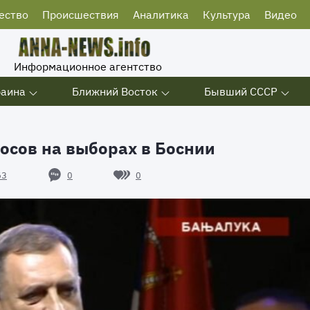
ество
Происшествия
Аналитика
Культура
Видео
Информационное агентство
раина
Ближний Восток
Бывший СССР
осов на выборах в Боснии
0
0
63