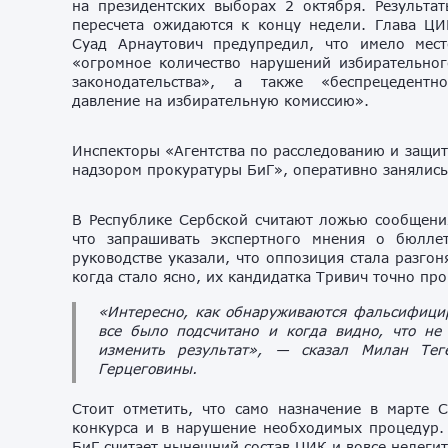
на президентских выборах 2 октября. Результа
пересчета ожидаются к концу недели. Глава ЦИ
Суад Арнаутович предупредил, что имело мест
«огромное количество нарушений избирательног
законодательства», а также «беспрецедентно
давление на избирательную комиссию».
Инспекторы «Агентства по расследованию и защит
надзором прокуратуры БиГ», оперативно занялис
В Республике Сербской считают ложью сообщени
что запрашивать экспертного мнения о бюлле
руководстве указали, что оппозиция стала разго
когда стало ясно, их кандидатка Тривич точно про
«Интересно, как обнаруживаются фальсифицир
все было подсчитано и когда видно, что н
изменить результат», — сказал Милан Тег
Герцеговины.
Стоит отметить, что само назначение в марте 
конкурса и в нарушение необходимых процедур.
БиГ считает нынешний состав ЦИК и вовсе нелеги