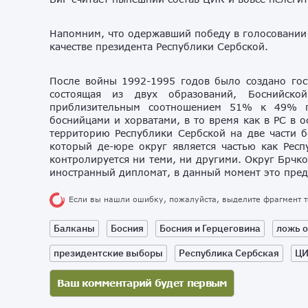
Напомним, что одержавший победу в голосовании 
качестве президента Республики Сербской.
После войны 1992-1995 годов было создано госу
состоящая из двух образований, Боснийско
приблизительным соотношением 51% к 49% п
боснийцами и хорватами, в то время как в РС в 
территорию Республики Сербской на две части 
который де-юре округ является частью как Респ
контролируется ни теми, ни другими. Округ Брчк
иностранный дипломат, в данный момент это пре
Если вы нашли ошибку, пожалуйста, выделите фрагмент 
Балканы
Босния
Босния и Герцеговина
ложь 
президентские выборы
Республика Сербская
Ц