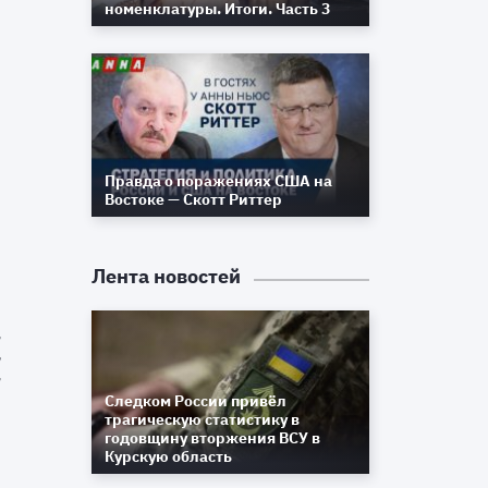
номенклатуры. Итоги. Часть 3
д
Правда о поражениях США на
Востоке — Скотт Риттер
,
м
Лента новостей
,
и
ы
и
Следком России привёл
трагическую статистику в
годовщину вторжения ВСУ в
з
Курскую область
»