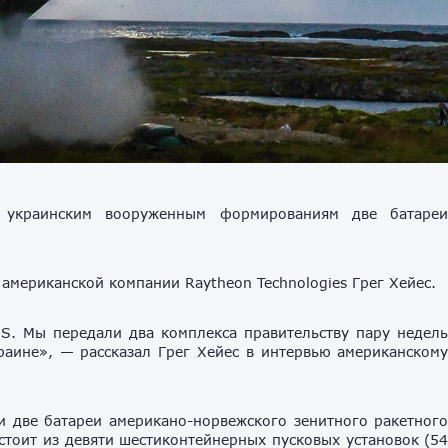
 украинским вооруженным формированиям две батаре
американской компании Raytheon Technologies Грег Хейес.
S. Мы передали два комплекса правительству пару недел
раине», — рассказал Грег Хейес в интервью американском
 две батареи американо-норвежского зенитного ракетног
тоит из девяти шестиконтейнерных пусковых установок (5