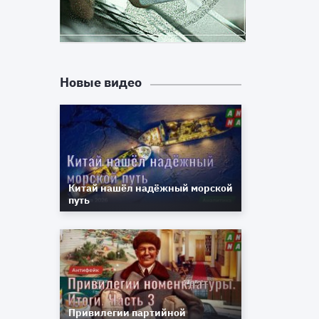
Новые видео
и
ч
а
Китай нашёл надёжный морской
путь
Привилегии партийной