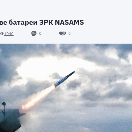
две батареи ЗРК NASAMS
0
0
1940