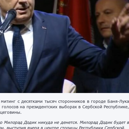
митинг с десятками тысяч сторонников в городе Баня-Лук
а голосов на президентских выборах в Сербской Республике
цеговины.
что Милорад Додик никуда не денется. Милорад Додик будет 
он, выступив вчера в центре столицы Республики Сербской.