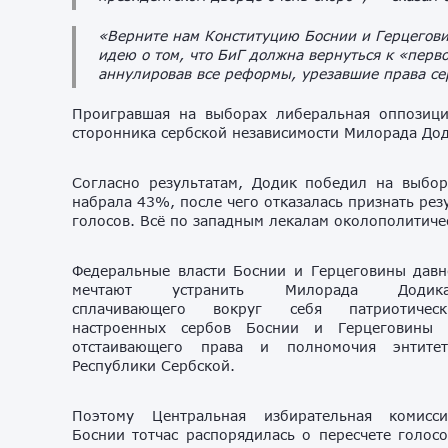
«Верните нам Конституцию Боснии и Герцеговин
идею о том, что БиГ должна вернуться к «пер
аннулировав все реформы, урезавшие права се
Проигравшая на выборах либеральная оппозици
сторонника сербской независимости Милорада До
Согласно результатам, Додик победил на выбо
набрала 43%, после чего отказалась признать ре
голосов. Всё по западным лекалам околополитиче
Федеральные власти Боснии и Герцеговины давн
мечтают устранить Милорада Додика
сплачивающего вокруг себя патриотическ
настроенных сербов Боснии и Герцеговины 
отстаивающего права и полномочия энтитет
Республики Сербской.
Поэтому Центральная избирательная комисси
Боснии тотчас распорядилась о пересчете голос