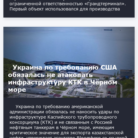
ограниченной ответственностью «Грандтерминал».
Первый объект использовался для производства
Украина по требованию США
обязалась не атаковать
инфраструктуру КТК в Чёрном
море
Украина по требованию американской
администрации обязалась не наносить удары по
инфраструктуре Каспийского трубопроводного
консорциума (КТК) и не связанным с Россией
нефтяным танкерам в Чёрном море, имеющим
критическое значение для экспорта казахстанской
нефти, утверждает агентство Bloomberg со ссылкой