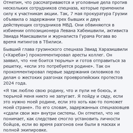
Отметим, что рассматриваются и уголовные дела против
нескольких сотрудников спецназа, которые применили
силу к участникам акции. Так, 7 мая прокуратура Грузии
объявила о задержании трех бывших и двух
действующих сотрудников МВД. Они обвиняются в
избиении оппозиционера Левана Хабеишвили, активиста
Звиада Маисашвили и журналиста Гурама Рогава во
время митингов в Тбилиси.
Бывший глава грузинского спецназа Звиад Харазишвили
(«Хареба») прокомментировал аресты коллег. Он
заявил, что «не боится тюрьмы» и готов отправиться за
решетку, «если это потребуется родине». Так он
прокомментировал первые задержания силовиков по
делам о жестоких разгонах проевропейских протестов
2024 года.
«Я так люблю свою родину, что и пули не боюсь, и
тюрьмой меня никто не запугает. Я пойду и сяду, если
это нужно моей родине, если это хоть как-то поможет
моей стране». По его словам, задержанных спецназовцев
«сдали свои же» внутри системы. Он отметил, что не
понимает, как следствие смогло установить личности
бойцов, если во время разгонов они были в масках и
полной экипировке.