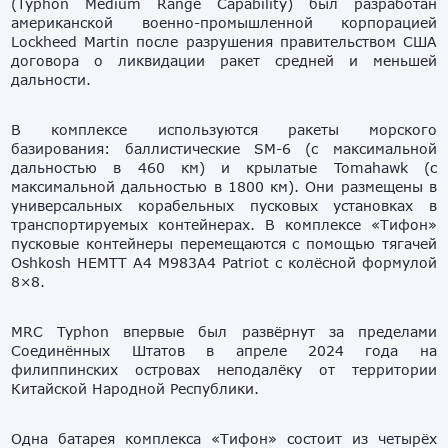
(Typhon Medium Range Capability) был разработан
американской военно-промышленной корпорацией
Lockheed Martin после разрушения правительством США
договора о ликвидации ракет средней и меньшей
дальности.
В комплексе используются ракеты морского
базирования: баллистические SM-6 (с максимальной
дальностью в 460 км) и крылатые Tomahawk (с
максимальной дальностью в 1800 км). Они размещены в
универсальных корабельных пусковых установках в
транспортируемых контейнерах. В комплексе «Тифон»
пусковые контейнеры перемещаются с помощью тягачей
Oshkosh HEMTT A4 M983A4 Patriot с колёсной формулой
8×8.
MRC Typhon впервые был развёрнут за пределами
Соединённых Штатов в апреле 2024 года на
филиппинских островах неподалёку от территории
Китайской Народной Республики.
Одна батарея комплекса «Тифон» состоит из четырёх