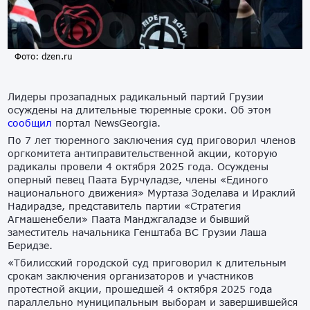
Фото: dzen.ru
Лидеры прозападных радикальный партий Грузии
осуждены на длительные тюремные сроки. Об этом
сообщил
портал NewsGeorgia.
По 7 лет тюремного заключения суд приговорил членов
оргкомитета антиправительственной акции, которую
радикалы провели 4 октября 2025 года. Осуждены
оперный певец Паата Бурчуладзе, члены «Единого
национального движения» Муртаза Зоделава и Ираклий
Надирадзе, представитель партии «Стратегия
Агмашенебели» Паата Манджгаладзе и бывший
заместитель начальника Генштаба ВС Грузии Лаша
Беридзе.
«Тбилисский городской суд приговорил к длительным
срокам заключения организаторов и участников
протестной акции, прошедшей 4 октября 2025 года
параллельно муниципальным выборам и завершившейся