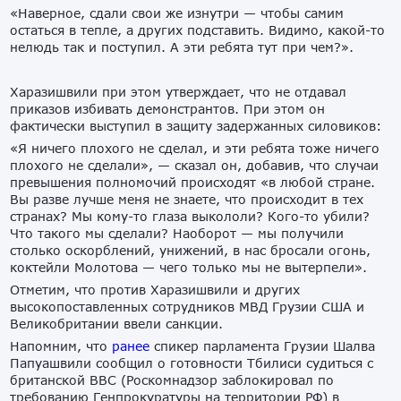
«Наверное, сдали свои же изнутри — чтобы самим
остаться в тепле, а других подставить. Видимо, какой-то
нелюдь так и поступил. А эти ребята тут при чем?».
Харазишвили при этом утверждает, что не отдавал
приказов избивать демонстрантов. При этом он
фактически выступил в защиту задержанных силовиков:
«Я ничего плохого не сделал, и эти ребята тоже ничего
плохого не сделали», — сказал он, добавив, что случаи
превышения полномочий происходят «в любой стране.
Вы разве лучше меня не знаете, что происходит в тех
странах? Мы кому-то глаза выкололи? Кого-то убили?
Что такого мы сделали? Наоборот — мы получили
столько оскорблений, унижений, в нас бросали огонь,
коктейли Молотова — чего только мы не вытерпели».
Отметим, что против Харазишвили и других
высокопоставленных сотрудников МВД Грузии США и
Великобритании ввели санкции.
Напомним, что
ранее
спикер парламента Грузии Шалва
Папуашвили сообщил о готовности Тбилиси судиться с
британской ВВС (Роскомнадзор заблокировал по
требованию Генпрокуратуры на территории РФ) в