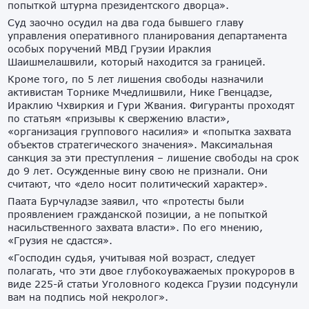
попыткой штурма президентского дворца».
Суд заочно осудил на два года бывшего главу
управления оперативного планирования департамента
особых поручений МВД Грузии Ираклия
Шаишмелашвили, который находится за границей.
Кроме того, по 5 лет лишения свободы назначили
активистам Торнике Мчедлишвили, Нике Гвенцадзе,
Ираклию Чхвиркия и Гури Жвания. Фигуранты проходят
по статьям «призывы к свержению власти»,
«организация группового насилия» и «попытка захвата
объектов стратегического значения». Максимальная
санкция за эти преступления – лишение свободы на срок
до 9 лет. Осужденные вину свою не признали. Они
считают, что «дело носит политический характер».
Паата Бурчуладзе заявил, что «протесты были
проявлением гражданской позиции, а не попыткой
насильственного захвата власти». По его мнению,
«Грузия не сдастся».
«Господин судья, учитывая мой возраст, следует
полагать, что эти двое глубокоуважаемых прокуроров в
виде 225-й статьи Уголовного кодекса Грузии подсунули
вам на подпись мой некролог».