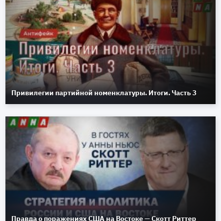
Привилегии партийной номенклатуры. Итоги. Часть 3
Правда о поражениях США на Востоке — Скотт Риттер