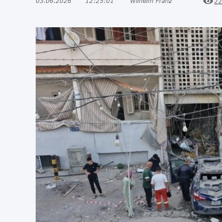
03.06.2026
12:25:01
Wilhelm Franz
22