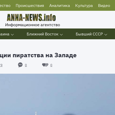
ество
Происшествия
Аналитика
Культура
Видео
Информационное агентство
раина
Ближний Восток
Бывший СССР
ции пиратства на Западе
0
0
79