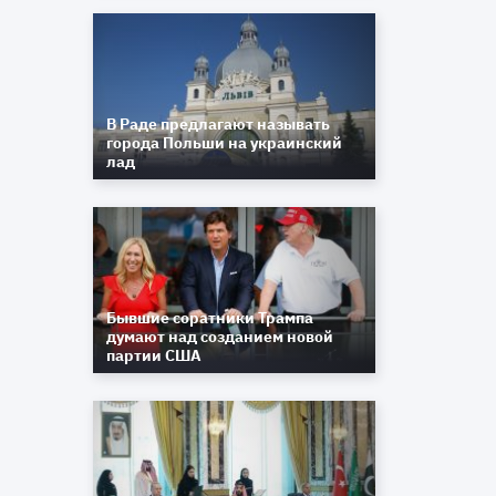
В Раде предлагают называть
города Польши на украинский
лад
Бывшие соратники Трампа
думают над созданием новой
партии США