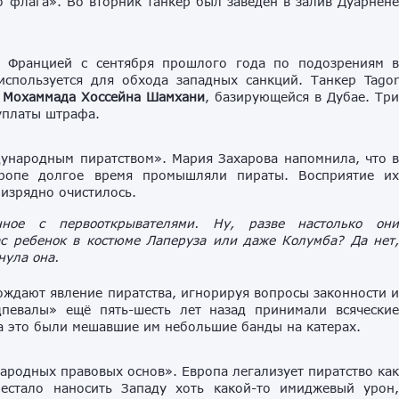
 флага». Во вторник танкер был заведён в залив Дуарнен
ое Францией с сентября прошлого года по подозрениям 
спользуется для обхода западных санкций. Танкер Tago
а
Мохаммада Хоссейна Шамхани
, базирующейся в Дубае. Тр
уплаты штрафа.
дународным пиратством». Мария Захарова напомнила, что 
вропе долгое время промышляли пираты. Восприятие и
 изрядно очистилось.
нное с первооткрывателями. Ну, разве настолько он
с ребенок в костюме Лаперуза или даже Колумба? Да нет
нула она.
ождают явление пиратства, игнорируя вопросы законности 
певалы» ещё пять-шесть лет назад принимали всячески
а это были мешавшие им небольшие банды на катерах.
родных правовых основ». Европа легализует пиратство ка
рестало наносить Западу хоть какой-то имиджевый урон