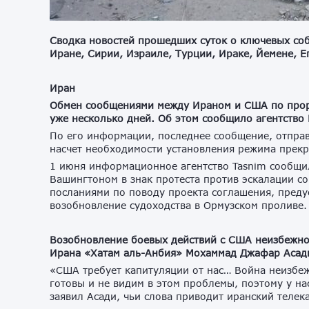
Сводка новостей прошедших суток о ключевых соб
Иране, Сирии, Израиле, Турции, Ираке, Йемене, Е
Иран
Обмен сообщениями между Ираном и США по прор
уже несколько дней. Об этом сообщило агентство F
По его информации, последнее сообщение, отправ
насчет необходимости установления режима прекр
1 июня информационное агентство Tasnim сообщи
Вашингтоном в знак протеста против эскалации с
посланиями по поводу проекта соглашения, пред
возобновление судоходства в Ормузском проливе
Возобновление боевых действий с США неизбежно
Ирана «Хатам аль-Анбия» Мохаммад Джафар Асад
«США требует капитуляции от нас… Война неизбеж
готовы и не видим в этом проблемы, поэтому у на
заявил Асади, чьи слова приводит иранский телека