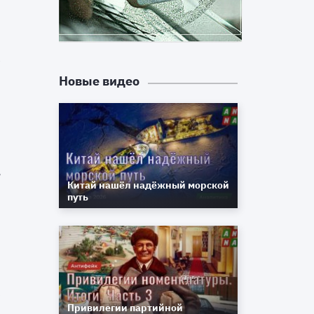
е
в
r
и
Новые видео
в
х
и
Китай нашёл надёжный морской
,
путь
и
е
к
,
Привилегии партийной