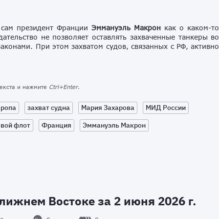
л сам президент Франции
Эммануэль
Макрон
как о каком-т
ательство не позволяет оставлять захваченные танкеры в
аконами. При этом захватом судов, связанных с РФ, активн
текста и нажмите
Ctrl+Enter
.
вропа
захват судна
Мария Захарова
МИД России
евой флот
Франция
Эммануэль Макрон
лижнем Востоке за 2 июня 2026 г.