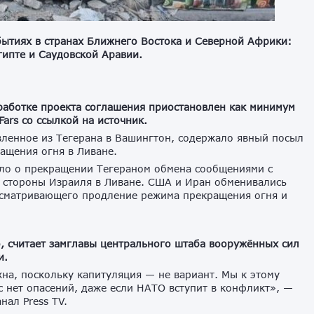
ытиях в странах Ближнего Востока и Северной Африки:
гипте и Саудовской Аравии.
аботке проекта соглашения приостановлен как минимум
ars со ссылкой на источник.
ленное из Тегерана в Вашингтон, содержало явный посыл
ащения огня в Ливане.
ло о прекращении Тегераном обмена сообщениями с
о стороны Израиля в Ливане. США и Иран обменивались
усматривающего продление режима прекращения огня и
.
, считает замглавы центрального штаба вооружённых сил
и.
на, поскольку капитуляция — не вариант. Мы к этому
с нет опасений, даже если НАТО вступит в конфликт», —
нал Press TV.