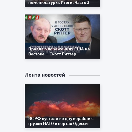
номенклатуры. Итоги. Часть 3
о
о
о
Правда о поражениях США на
Востоке — Скотт Риттер
Лента новостей
ВС РФ пустили ко дну корабли с
грузом НАТО в портах Одессы