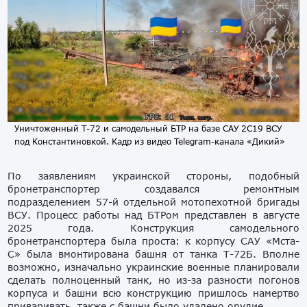
Уничтоженный Т-72 и самодельный БТР на базе САУ 2С19 ВСУ
под Константиновкой. Кадр из видео Telegram-канала «Дикий»
По заявлениям украинской стороны, подобный
бронетранспортер создавался ремонтным
подразделением 57-й отдельной мотопехотной бригады
ВСУ. Процесс работы над БТРом представлен в августе
2025 года. Конструкция самодельного
бронетранспортера была проста: к корпусу САУ «Мста-
С» была вмонтирована башня от танка Т-72Б. Вполне
возможно, изначально украинские военные планировали
сделать полноценный танк, но из-за разности погонов
корпуса и башни всю конструкцию пришлось намертво
приваривать, также с башни было удалено орудие.