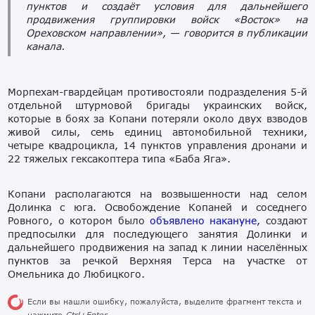
пунктов и создаёт условия для дальнейшего
продвижения группировки войск «Восток» на
Ореховском направлении»,
— говорится в публикации
канала.
Морпехам-гвардейцам противостояли подразделения 5-й
отдельной штурмовой бригады украинских войск,
которые в боях за Копани потеряли около двух взводов
живой силы, семь единиц автомобильной техники,
четыре квадроцикла, 14 пунктов управления дронами и
22 тяжелых гексакоптера типа «Баба Яга».
Копани располагаются на возвышенности над селом
Долинка с юга. Освобождение Копаней и соседнего
Ровного, о котором было
объявлено накануне,
создают
предпосылки для последующего занятия Долинки и
дальнейшего продвижения на запад к линии населённых
пунктов за речкой Верхняя Терса на участке от
Омельника до Любицкого.
Если вы нашли ошибку, пожалуйста, выделите фрагмент текста и
нажмите
Ctrl+Enter
.