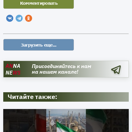
AN
NA
Присоединяйтесь к нам
на нашем канале!
NE
WS
Читайте также: