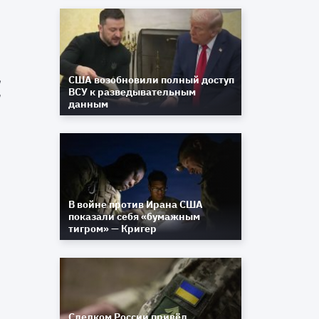
ь
ь
США возобновили полный доступ
я
ВСУ к разведывательным
а
данным
у
В войне против Ирана США
показали себя «бумажным
тигром» — Кригер
О
т
в
я
Следком России привёл