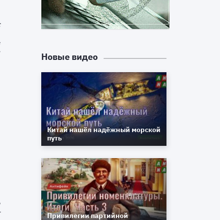
с
,
в
и
Новые видео
а
и
а
о
Китай нашёл надёжный морской
й
путь
о
а
т
Привилегии партийной