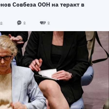
нов Совбеза ООН на теракт в
0
0
30