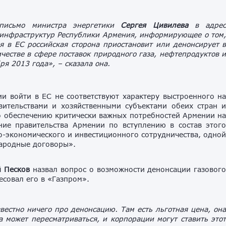
 письмо министра энергетики
Сергея Цивилева
в адре
 инфраструктур Республики Армения, информирующее о том
я в ЕС российская сторона приостановит или денонсирует 
честве в сфере поставок природного газа, нефтепродуктов 
ря 2013 года»,
– сказала она.
и войти в ЕС не соответствуют характеру выстроенного н
вительствами и хозяйственными субъектами обеих стран 
о обеспечению критически важных потребностей Армении н
ние правительства Армении по вступлению в состав этог
во-экономического и инвестиционного сотрудничества, одно
народные договоры».
 Песков
назвал вопрос о возможности денонсации газовог
совал его в «Газпром».
вестно ничего про денонсацию. Там есть льготная цена, он
 может пересматриваться, и корпорации могут ставить это