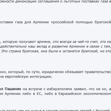
можности денонсации соглашения о льготных поставках газа 
поставки газа для Армении «российской помощью братско
а, которую получают армяне, это всегда за чей-то счет, это н
 действительно наш вклад в развитие Армении в связи с тем
Это страна братская, она была и останется братской, но эт
акон, который, по сути, юридически обязывает правительств
 на европейскую интеграцию.
ол Пашинян
на встрече с избирателями заявил, что не он, 
ия Армении либо в ЕС, либо в Евразийском экономическо
ся роста цен на сырье в случае ухудшения связей с Россией