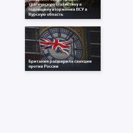
трагическую статистику в
и
годовщину вторжения ВСУ в
Курскую область
ь
у
й
о
Британия расширила санкции
,
против России