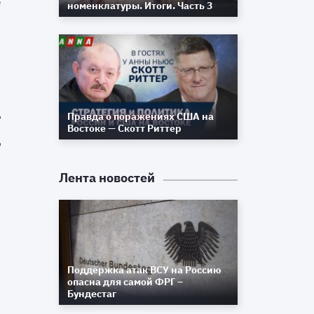
в
номенклатуры. Итоги. Часть 3
й
Правда о поражениях США на
е
Востоке — Скотт Риттер
,
о
Лента новостей
о
а
м
Поддержка атак ВСУ на Россию
опасна для самой ФРГ –
Бундестаг
,