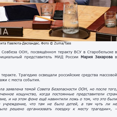
ита Павлюта-Десландес. Фото © Zuma/Tass
 Совбеза ООН, посвящённом теракту ВСУ в Старобельске 
официальный представитель МИД России
Мария Захарова
теракте. Трагедию освещали российские средства массово
ажи с места события.
ла заявлена темой Совета Безопасности ООН, но после того
ченное кощунство, когда постоянные представители стра
вие, и на этом фоне ещё навинтили ложь о том, что это был
е учреждение, что там не было детей, а там чуть ли н
ыло решено организовать поездку к месту трагедии», 