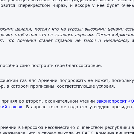
новится «перекрестком мира», и вскоре у неё будет очен
окими ценами, потому что на угрозы высокими ценами ест
только, чтобы нам это не казалось дорогим. Сегодня Армени
ит, что Армения станет страной не тысяч и миллионов, 
способно само построить своё благосостояние.
ссийский газ для Армении подорожать не может, поскольк
ор, в котором прописаны соответствующие условия.
 принял во втором, окончательном чтении
законопроект «
кий союз»
. В апреле того же года его утвердил президен
Армении в Евросоюз несовместимо с членством республики 
 указывала, что в случае выхода из ЕАЭС Армения лишитс