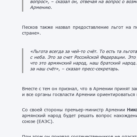
вопрос»,
– сказал он, отвечая на вопрос о воз
Армению.
Песков также назвал предоставление льгот на 
стране».
«Льгота всегда за чей-то счёт. То есть та льгот
с неба. Это за счет Российской Федерации. Это
что это армянский народ, наш братский народ. 
за наш счёт»,
– сказал пресс-секретарь.
Вместе с тем он признал, что в Армении принят з
и все органы госвласти Армении ориентироваться
Со своей стороны премьер-министр Армении
Ник
армянский народ будет решать вопрос нахожден
союзе (ЕАЭС).
При этом он призвал соотечественников не опасать