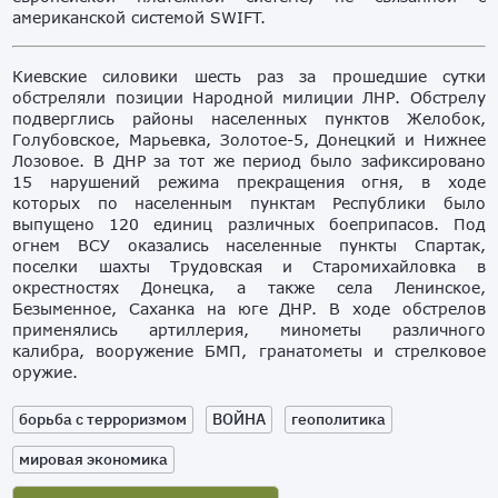
американской системой SWIFT.
Киевские силовики шесть раз за прошедшие сутки
обстреляли позиции Народной милиции ЛНР. Обстрелу
подверглись районы населенных пунктов Желобок,
Голубовское, Марьевка, Золотое-5, Донецкий и Нижнее
Лозовое. В ДНР за тот же период было зафиксировано
15 нарушений режима прекращения огня, в ходе
которых по населенным пунктам Республики было
выпущено 120 единиц различных боеприпасов. Под
огнем ВСУ оказались населенные пункты Спартак,
поселки шахты Трудовская и Старомихайловка в
окрестностях Донецка, а также села Ленинское,
Безыменное, Саханка на юге ДНР. В ходе обстрелов
применялись артиллерия, минометы различного
калибра, вооружение БМП, гранатометы и стрелковое
оружие.
борьба с терроризмом
ВОЙНА
геополитика
мировая экономика