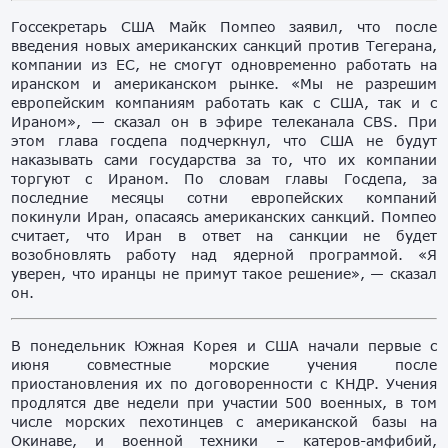
Госсекретарь США Майк Помпео заявил, что после
введения новых американских санкций против Тегерана,
компании из ЕС, не смогут одновременно работать на
иранском и американском рынке. «Мы не разрешим
европейским компаниям работать как с США, так и с
Ираном», — сказал он в эфире телеканала CBS. При
этом глава госдепа подчеркнул, что США не будут
наказывать сами государства за то, что их компании
торгуют с Ираном. По словам главы Госдепа, за
последние месяцы сотни европейских компаний
покинули Иран, опасаясь американских санкций. Помпео
считает, что Иран в ответ на санкции не будет
возобновлять работу над ядерной программой. «Я
уверен, что иранцы не примут такое решение», — сказал
он.
В понедельник Южная Корея и США начали первые с
июня совместные морские учения после
приостановления их по договоренности с КНДР. Учения
продлятся две недели при участии 500 военных, в том
числе морских пехотинцев с американской базы на
Окинаве, и военной техники – катеров-амфибий,