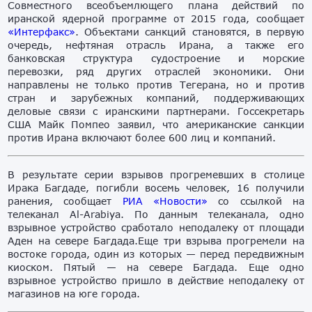
Совместного всеобъемлющего плана действий по
иранской ядерной программе от 2015 года, сообщает
«Интерфакс»
. Объектами санкций становятся, в первую
очередь, нефтяная отрасль Ирана, а также его
банковская структура судостроение и морские
перевозки, ряд других отраслей экономики. Они
направлены не только против Тегерана, но и против
стран и зарубежных компаний, поддерживающих
деловые связи с иранскими партнерами. Госсекретарь
США Майк Помпео заявил, что американские санкции
против Ирана включают более 600 лиц и компаний.
В результате серии взрывов прогремевших в столице
Ирака Багдаде, погибли восемь человек, 16 получили
ранения, сообщает
РИА «Новости»
со ссылкой на
телеканал Al-Arabiya. По данным телеканала, одно
взрывное устройство сработало неподалеку от площади
Аден на севере Багдада.Еще три взрыва прогремели на
востоке города, один из которых — перед передвижным
киоском. Пятый — на севере Багдада. Еще одно
взрывное устройство пришло в действие неподалеку от
магазинов на юге города.