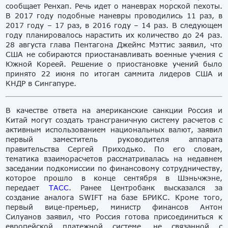
сообщает Ренхап. Речь идет о маневрах морской пехоты.
В 2017 году подобные маневры проводились 11 раз, в
2017 году – 17 раз, в 2016 году – 14 раз. В следующем
году планировалось нарастить их количество до 24 раз.
28 августа глава Пентагона Джеймс Мэттис заявил, что
США не собираются приостанавливать военные учения с
Южной Кореей. Решение о приостановке учений было
принято 22 июня по итогам саммита лидеров США и
КНДР в Сингапуре.
В качестве ответа на американские санкции Россия и
Китай могут создать трансграничную систему расчетов с
активным использованием национальных валют, заявил
первый заместитель руководителя аппарата
правительства Сергей Приходько. По его словам,
тематика взаиморасчетов рассматривалась на недавнем
заседании подкомиссии по финансовому сотрудничеству,
которое прошло в конце сентября в Шэньчжэне,
передает
ТАСС
. Ранее Центробанк высказался за
создание аналога SWIFT на базе БРИКС. Кроме того,
первый вице-премьер, министр финансов Антон
Силуанов заявил, что Россия готова присоединиться к
европейской платежной системе, не связанной с