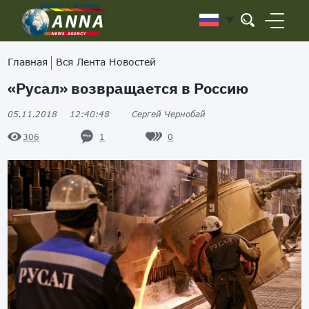
Главная
Вся Лента Новостей
«Русал» возвращается в Россию
05.11.2018
12:40:48
Сергей Чернобай
1
0
306