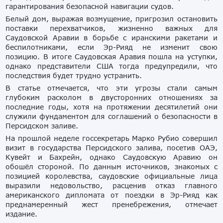
гарантирования безопасной навигации судов.
Белый дом, выражая возмущение, пригрозил остановить
поставки перехватчиков, жизненно важных для
Саудовской Аравии в борьбе с иранскими ракетами и
беспилотниками, если Эр-Рияд не изменит свою
позицию. В итоге Саудовская Аравия пошла на уступки,
однако представители США тогда предупредили, что
последствия будет трудно устранить.
В статье отмечается, что эти угрозы стали самым
глубоким расколом в двусторонних отношениях за
последние годы, хотя на протяжении десятилетий они
служили фундаментом для соглашений о безопасности в
Персидском заливе.
На прошлой неделе госсекретарь Марко Рубио совершил
визит в государства Персидского залива, посетив ОАЭ,
Кувейт и Бахрейн, однако Саудовскую Аравию он
обошёл стороной. По данным источников, знакомых с
позицией королевства, саудовские официальные лица
выразили недовольство, расценив отказ главного
американского дипломата от поездки в Эр-Рияд как
преднамеренный жест пренебрежения, отмечает
издание.