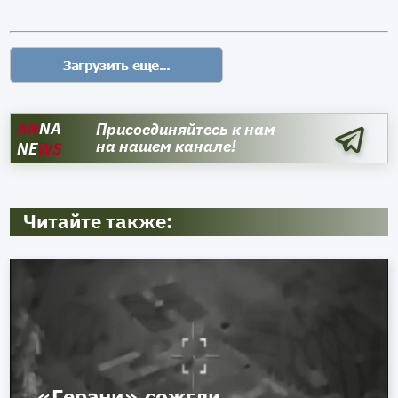
AN
NA
Присоединяйтесь к нам
на нашем канале!
NE
WS
Читайте также:
«Герани» сожгли