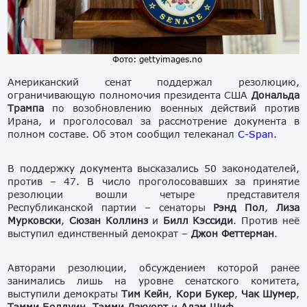
Фото: gettyimages.no
Американский сенат поддержал резолюцию,
ограничивающую полномочия президента США
Дональда
Трампа
по возобновлению военных действий против
Ирана, и проголосовал за рассмотрение документа в
полном составе. Об этом сообщил телеканал
C-Span.
В поддержку документа высказались 50 законодателей,
против – 47. В число проголосовавших за принятие
резолюции вошли четыре представителя
Республиканской партии – сенаторы
Рэнд Пол
,
Лиза
Мурковски
,
Сюзан Коллинз
и
Билл Кэссиди
. Против неё
выступил единственный демократ –
Джон Феттерман
.
Авторами резолюции, обсуждением которой ранее
занимались лишь на уровне сенатского комитета,
выступили демократы
Тим Кейн
,
Кори Букер
,
Чак Шумер
,
Тэмми Болдуин
,
Тэмми Дакуорт
и
Адам Шиф
.