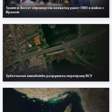
Трамп и Хегсет опровергли нехватку ракет ПВО в войне с
Ираном
Трёхтонная авиабомба разрушила переправу ВСУ