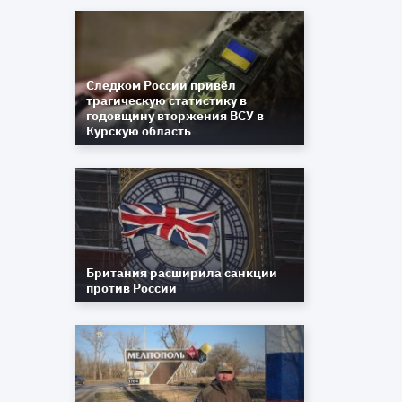
,
и
о
х
Следком России привёл
и
трагическую статистику в
й
годовщину вторжения ВСУ в
н
Курскую область
и
,
я
и
и
я
о
Британия расширила санкции
против России
е
.
з
и
и
о