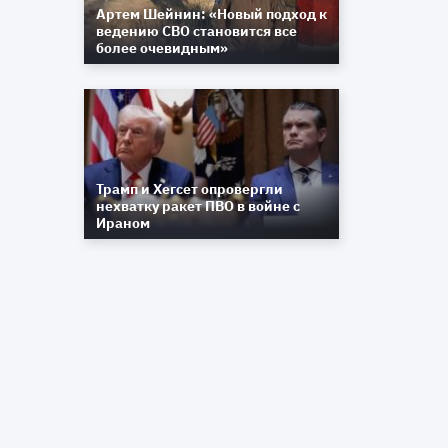
Артем Шейнин: «Новый подход к
ведению СВО становится все
и
более очевидным»
В
м
е
х
и
ю
Трамп и Хегсет опровергли
а
нехватку ракет ПВО в войне с
и
Ираном