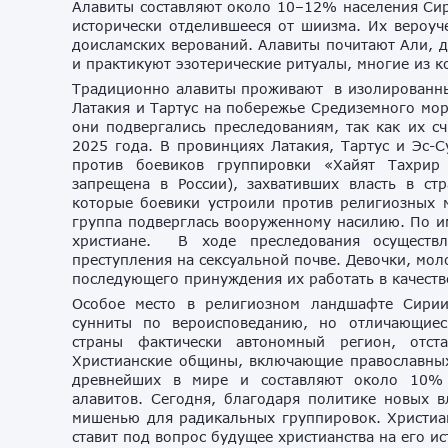
Алавиты составляют около 10–12% населения Сир
исторически отделившееся от шиизма. Их вероуч
доисламских верований. Алавиты почитают Али, д
и практикуют эзотерические ритуалы, многие из к
Традиционно алавиты проживают в изолированны
Латакия и Тартус на побережье Средиземного мор
они подвергались преследованиям, так как их с
2025 года. В провинциях Латакия, Тартус и Эс-С
против боевиков группировки «Хайят Тахрир
запрещена в России), захвативших власть в ст
которые боевики устроили против религиозных м
группа подверглась вооруженному насилию. По и
христиане. В ходе преследования осуществл
преступления на сексуальной почве. Девочки, м
последующего принуждения их работать в качеств
Особое место в религиозном ландшафте Сирии
сунниты по вероисповеданию, но отличающиеся
страны фактически автономный регион, отст
Христианские общины, включающие православных,
древнейших в мире и составляют около 10% 
алавитов. Сегодня, благодаря политике новых в
мишенью для радикальных группировок. Христиан
ставит под вопрос будущее христианства на его и