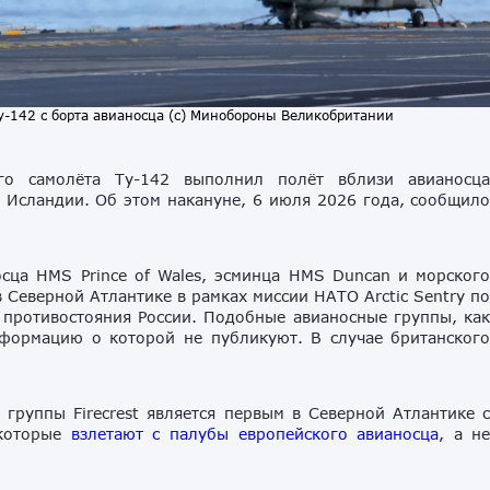
у-142 с борта авианосца (с) Минобороны Великобритании
ого самолёта Ту-142 выполнил полёт вблизи авианосц
 Исландии. Об этом накануне, 6 июля 2026 года, сообщил
осца HMS Prince of Wales, эсминца HMS Duncan и морског
в Северной Атлантике в рамках миссии НАТО Arctic Sentry п
 противостояния России. Подобные авианосные группы, ка
формацию о которой не публикуют. В случае британског
группы Firecrest является первым в Северной Атлантике 
 которые
взлетают с палубы европейского авианосца,
а н