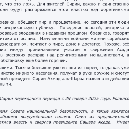
т, что это ложь. Для жителей Сирии, важно и единственн
 они будут распоряжается этой властью над обретенным
евики, обещают мир и процветание, но сегодня эти люд
и американскую публику. Поведение властей, риторика 
кровавые злодеяния в недавнем прошлом боевиков, говоря
олитики от ислама. Измученными войнами жители сирийски
демократию», мечтают о мире, доме и достатке. Похоже, вс
ечия между принимавшими участие в свержении Асад
ры жестоких расправ над религиозными меньшинствами, 
обстановку ещё более горячей.
авшими. Тысячи боевиков уже вышли из тюрем, тогда как уж
бийство мирного населения, получат в руки оружие и смогу
нный президент Сирии Ахмад аль-Шараа назвал эти действи
ьными.
ирии переходного периода с 29 января 2025 года. Родилс
еля Совета национальной безопасности, а также являетс
абскими вооружёнными силами. Один из предводителе
ватила власть и свергла президента Башара Асада. Имее