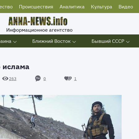
ество
Происшествия
Аналитика
Культура
Видео
Информационное агентство
раина
Ближний Восток
Бывший СССР
о ислама
0
1
263