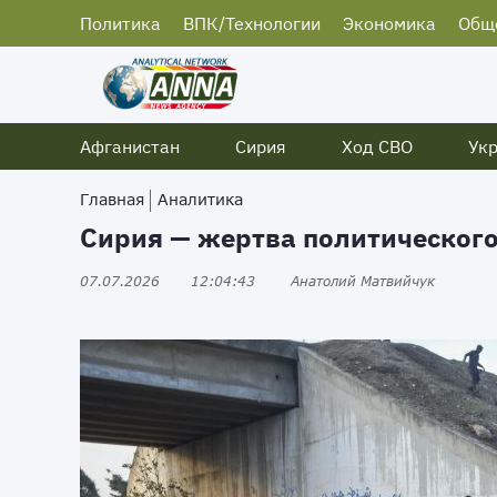
Политика
ВПК/Технологии
Экономика
Общ
Афганистан
Сирия
Ход СВО
Ук
Главная
Аналитика
Сирия — жертва политическог
07.07.2026
12:04:43
Анатолий Матвийчук