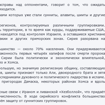
асправы над оппонентами, говорит о том, что ожидат
иходится.
вами которых уже стали сунниты, алавиты, шииты и други
егионов, контролируемых различными группировками
 территории, в то время как курды, поддерживаемые США
находятся под контролем Израиля, а оставшиеся христиан
такии и других приморских зонах. Сирия разорвана н
льшинство — около 70% населения. Они придерживаютс
законность первых четырёх халифов после смерти пророк
 Сирии была политически и экономически влиятельной
по и Хомса.
большую, но значимую религиозную общину, составляющу
в, шииты признают только Али, двоюродного брата и зят
следниками духовного и политического лидерства в исламе
 пригородах Дамаска, некоторых районах Хомса и вдол
ные связи с Ираном и ливанской «Хезболлой», что придаё
очисленность. В ходе сирийского конфликта большинств
ём защиту от суннитских группировок.