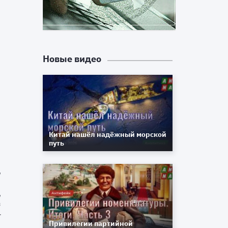
о
и
и
и
Новые видео
т
х
ё
а
а
е
т
Китай нашёл надёжный морской
я
путь
я
я
й
т
Привилегии партийной