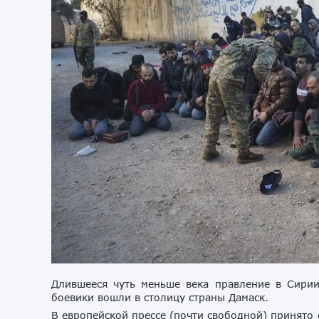
Длившееся чуть меньше века правление в Сирии
боевики вошли в столицу страны Дамаск.
В европейской прессе (почти свободной) принято 