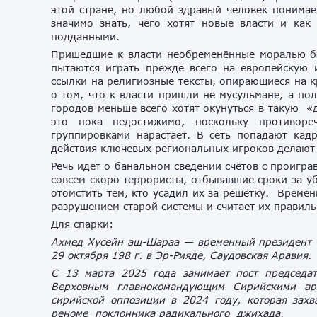
этой стране, но любой здравый человек понимае
значимо знать, чего хотят новые власти и как
подданными.
Пришедшие к власти необременённые моралью бо
пытаются играть прежде всего на европейскую 
ссылки на религиозные тексты, опирающиеся на 
о том, что к власти пришли не мусульмане, а п
городов меньше всего хотят окунуться в такую «
это пока недостижимо, поскольку противор
группировками нарастает. В сеть попадают кад
действия ключевых региональных игроков делают 
Речь идёт о банальном сведении счётов с проигр
совсем скоро террористы, отбывавшие сроки за у
отомстить тем, кто усадил их за решётку. Време
разрушением старой системы и считает их правил
Для спарки:
Ахмед Хусейн аш-Шараа — временный президент С
29 октября 198 г. в Эр-Рияде, Саудовская Аравия.
С 13 марта 2025 года занимает пост председат
Верховным главнокомандующим Сирийскими ар
сирийской оппозиции в 2024 году, которая зах
реноме поклонника радикального джихада.