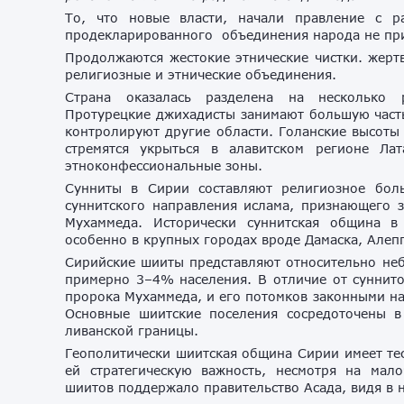
То, что новые власти, начали правление с р
продекларированного объединения народа не пр
Продолжаются жестокие этнические чистки. жерт
религиозные и этнические объединения.
Страна оказалась разделена на несколько р
Протурецкие джихадисты занимают большую часть
контролируют другие области. Голанские высоты 
стремятся укрыться в алавитском регионе Ла
этноконфессиональные зоны.
Сунниты в Сирии составляют религиозное бо
суннитского направления ислама, признающего 
Мухаммеда. Исторически суннитская община в
особенно в крупных городах вроде Дамаска, Алеп
Сирийские шииты представляют относительно не
примерно 3–4% населения. В отличие от суннито
пророка Мухаммеда, и его потомков законными на
Основные шиитские поселения сосредоточены в
ливанской границы.
Геополитически шиитская община Сирии имеет тес
ей стратегическую важность, несмотря на мал
шиитов поддержало правительство Асада, видя в н