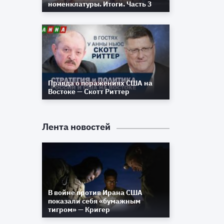
номенклатуры. Итоги. Часть 3
ь
е
.
,
е
а
Правда о поражениях США на
Востоке — Скотт Риттер
я
а
,
Лента новостей
ю
я
.
ь
В войне против Ирана США
т
показали себя «бумажным
о
тигром» — Кригер