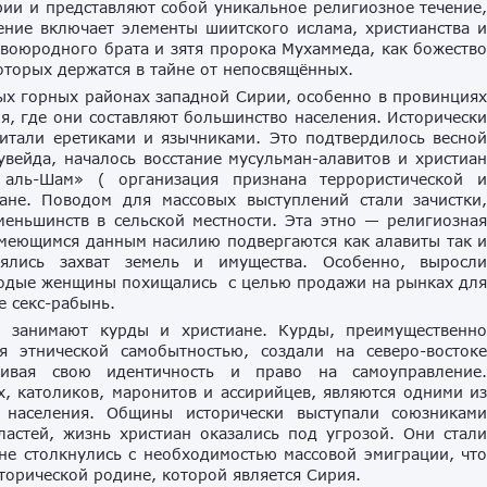
ии и представляют собой уникальное религиозное течение
ение включает элементы шиитского ислама, христианства 
воюродного брата и зятя пророка Мухаммеда, как божеств
оторых держатся в тайне от непосвящённых.
х горных районах западной Сирии, особенно в провинция
я, где они составляют большинство населения. Историческ
читали еретиками и язычниками. Это подтвердилось весно
увейда, началось восстание мусульман-алавитов и христиа
 аль-Шам» ( организация признана террористической 
ране. Поводом для массовых выступлений стали зачистки
еньшинств в сельской местности. Эта этно — религиозна
меющимся данным насилию подвергаются как алавиты так 
ялись захват земель и имущества. Особенно, выросл
олодые женщины похищались с целью продажи на рынках дл
е секс-рабынь.
 занимают курды и христиане. Курды, преимущественн
 этнической самобытностью, создали на северо-восток
аивая свою идентичность и право на самоуправление
 католиков, маронитов и ассирийцев, являются одними и
населения. Общины исторически выступали союзникам
ластей, жизнь христиан оказались под угрозой. Они стал
е столкнулись с необходимостью массовой эмиграции, чт
сторической родине, которой является Сирия.