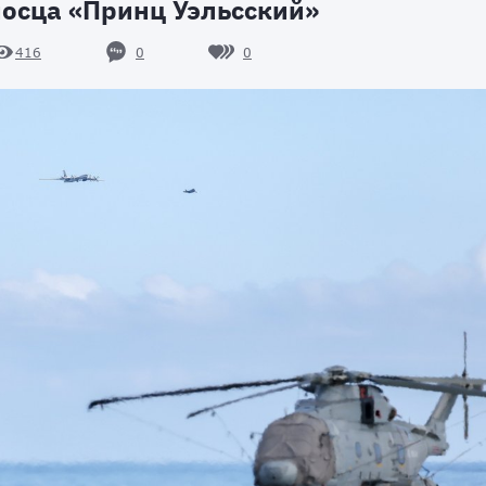
носца «Принц Уэльсский»
0
0
416