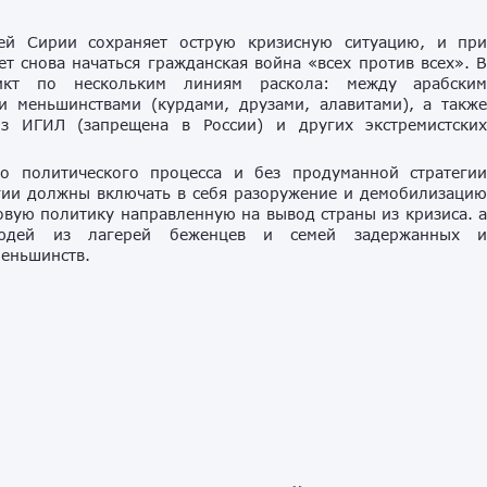
тей Сирии сохраняет острую кризисную ситуацию, и пр
т снова начаться гражданская война «всех против всех». 
икт по нескольким линиям раскола: между арабски
 меньшинствами (курдами, друзами, алавитами), а такж
з ИГИЛ (запрещена в России) и других экстремистски
о политического процесса и без продуманной стратеги
гии должны включать в себя разоружение и демобилизаци
вую политику направленную на вывод страны из кризиса. 
юдей из лагерей беженцев и семей задержанных 
еньшинств.