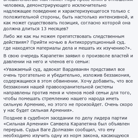
человека, демонстрирующего исключительно
надлежащее поведение и характеризующегося только с
положительной стороны, быть настолько интенсивной, и
как может существовать позиция, согласно которой она
должна длиться 13 месяцев?
Либо же как мы можем препятствовать следственным
действиям? Прийти ночью в Антикоррупционный суд.
где находятся материалы дела и мешать их изучению?».
В свою очередь Карапетян заявил о произволе властей и
давлении на него и членов его семьи:
«Уважаемый суд, адвокат Вардеванян представил все
очень трогательно и убедительно, изложив беззакония,
содержащиеся в этом обвинении. Хочу добавить, что все
беззакония нашей правоохранительной системы
направлены против меня и членов моей семьи для того,
чтобы помешать стремлению нашего народа иметь
сильную Армению, но этого не произойдет. Очень скоро
у нас будет сильная Армения».
Позднее в судебном заседании по делу лидера партии
«Сильная Армения» Самвела Карапетяна был объявлен
перерыв. Судья Ваге Долмазян сообщил, что ему
необходимо изучить одну из норм закона, касающуюся