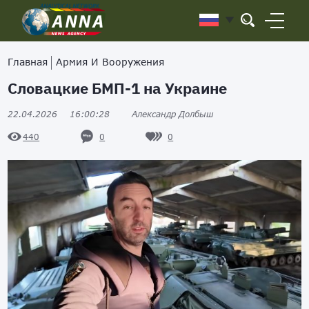
Главная
Армия И Вооружения
Словацкие БМП-1 на Украине
22.04.2026
16:00:28
Александр Долбыш
0
0
440