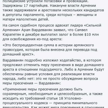
полицейские устроили потасовки и провокации.
Задержаны 17 партийцев. Накануне власти Армении
также задерживали и арестовали нескольких кандидатов
в депутаты парламента, среди которых – женщины и
матери малолетних детей.
На самом судебном процессе адвокат лидера «Сильной
Армении» Арам Вардеванян заявил, что Самвел
Карапетян в декабре выплатил залог в более $10 млн
для освобождения из-под ареста:
«Это беспрецедентная сумма в истории армянского
правосудия, которая была внесена для перевода под
домашний арест».
Вардеванян подробно изложил ходатайство, в котором
предложил отменить меру пресечения в виде домашнего
ареста в отношении подсудимого. Либо в Армении будут
обеспечены равные условия для реализации власти
народа, либо нет: это не просто обсуждение вопроса
меры пресечения — Вардеванян:
«Применение меры пресечения должно быть
соразмерным, необходимым и целесообразным, а также
исходить из требований статьи 18 Уголовно-
процессуального кодекса — принципа минимального
вмешательства. Как может мера пресечения в отношении