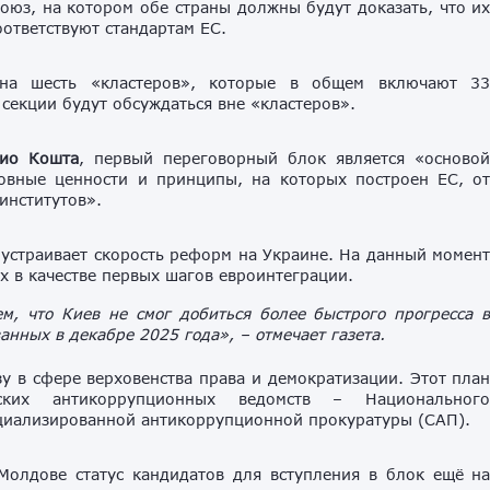
оюз, на котором обе страны должны будут доказать, что и
оответствуют стандартам ЕС.
 на шесть «кластеров», которые в общем включают 3
 секции будут обсуждаться вне «кластеров».
ио Кошта
, первый переговорный блок является «осново
новные ценности и принципы, на которых построен ЕС, о
институтов».
е устраивает скорость реформ на Украине. На данный момен
х в качестве первых шагов
евроинтеграции
.
м, что Киев не смог добиться более быстрого прогресса 
нных в декабре 2025 года», – отмечает газета.
 в сфере верховенства права и демократизации. Этот пла
ских антикоррупционных ведомств – Национальног
циализированной антикоррупционной прокуратуры (САП).
Молдове статус кандидатов для вступления в блок ещё н