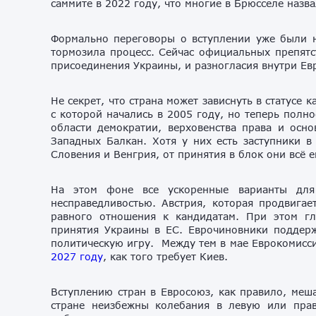
саммите в 2022 году, что многие в Брюсселе назв
Формально переговоры о вступлении уже были н
тормозила процесс. Сейчас официальных препятс
присоединения Украины, и разногласия внутри Евр
Не секрет, что страна может зависнуть в статусе 
с которой начались в 2005 году, но теперь полн
области демократии, верховенства права и осн
Западных Балкан. Хотя у них есть заступники в 
Словения и Венгрия, от принятия в блок они всё 
На этом фоне все ускоренные варианты для
несправедливостью. Австрия, которая продвигае
равного отношения к кандидатам. При этом гл
принятия Украины в ЕС. Еврочиновники поддерж
политическую игру. Между тем в мае Еврокомисси
2027 году
, как того требует Киев.
Вступлению стран в Евросоюз, как правило, меш
стране неизбежны колебания в левую или прав