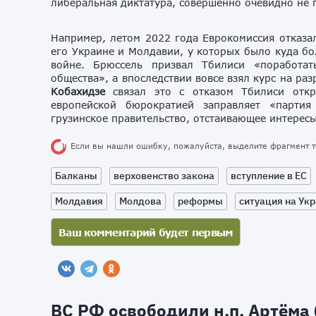
либеральная диктатура, совершенно очевидно не п
Например, летом 2022 года Еврокомиссия отказал
его Украине и Молдавии, у которых было куда бо
войне. Брюссель призвал Тбилиси «поработа
общества», а впоследствии вовсе взял курс на ра
Кобахидзе
связал это с отказом Тбилиси откр
европейской бюрократией заправляет «парти
грузинское правительство, отстаивающее интересы
Если вы нашли ошибку, пожалуйста, выделите фрагмент 
Балканы
верховенство закона
вступление в ЕС
Молдавия
Молдова
реформы
ситуация на Ук
ВС РФ освободили н.п. Артёма