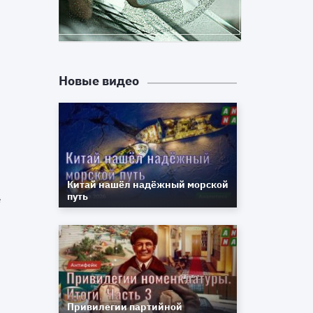
х
3
Новые видео
й
т
т
Китай нашёл надёжный морской
путь
в
н
о
а
Привилегии партийной