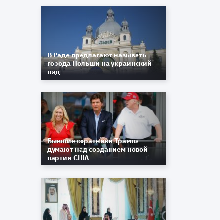
а
о
й
й
В Раде предлагают называть
города Польши на украинский
,
лад
е
Бывшие соратники Трампа
думают над созданием новой
партии США