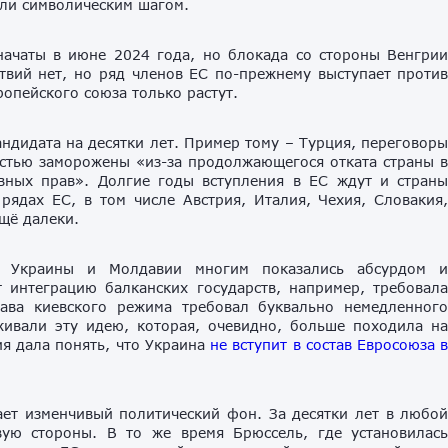
али символическим шагом.
ачаты в июне 2024 года, но блокада со стороны Венгри
твий нет, но ряд членов ЕС по-прежнему выступает проти
опейского союза только растут.
кандидата на десятки лет. Пример тому – Турция, переговор
остью заморожены «из-за продолжающегося отката страны 
овных прав». Долгие годы вступления в ЕС ждут и стран
рядах ЕС, в том числе Австрия, Италия, Чехия, Словакия
ещё далеки.
 Украины и Молдавии многим показались абсурдом 
т интеграцию балканских государств, например, требовал
ава киевского режима требовал буквально немедленног
ивали эту идею, которая, очевидно, больше походила н
я дала понять, что Украина
не вступит в состав Евросоюза 
ает изменчивый политический фон. За десятки лет в любо
ую стороны. В то же время Брюссель, где установилас