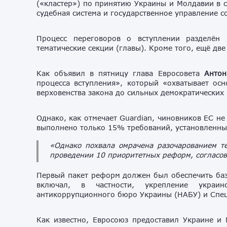
(«кластер») по принятию Украины и Молдавии в с
судебная система и государственное управление с
Процесс переговоров о вступлении разделён
тематические секции (главы). Кроме того, ещё две
Как объявил в пятницу глава Евросовета
Антон
процесса вступления», который «охватывает ос
верховенства закона до сильных демократических 
Однако, как отмечает Guardian, чиновников ЕС н
выполнено только 15% требований, установленны
«Однако похвала омрачена разочарованием те
проведении 10 приоритетных реформ, согласова
Первый пакет реформ должен был обеспечить базу
включал, в частности, укрепление украин
антикоррупционного бюро Украины (НАБУ) и Спе
Как известно, Евросоюз предоставил Украине и 