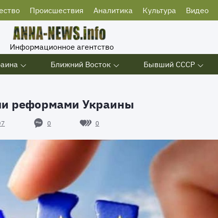
ество
Происшествия
Аналитика
Культура
Видео
Информационное агентство
раина
Ближний Восток
Бывший СССР
ми реформами Украины
0
0
97