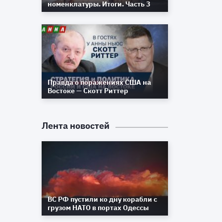
номенклатуры. Итоги. Часть 3
и
в
ы
в
Правда о поражениях США на
ы
Востоке — Скотт Риттер
,
Лента новостей
и
а
о
а
в
ВС РФ пустили ко дну корабли с
й
грузом НАТО в портах Одессы
ь