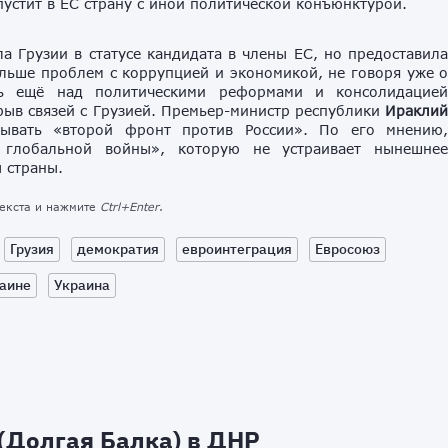
устит в ЕС страну с иной политической конъюнктурой.
а Грузии в статусе кандидата в члены ЕС, но предоставил
льше проблем с коррупцией и экономикой, не говоря уже 
ть ещё над политическими реформами и консолидацие
зрыв связей с Грузией. Премьер-министр республики
Иракли
ывать «второй фронт против России». По его мнению
я глобальной войны», которую не устраивает нынешне
 страны.
текста и нажмите
Ctrl+Enter
.
Грузия
демократия
евроинтеграция
Евросоюз
раине
Украина
 (Долгая Балка) в ДНР