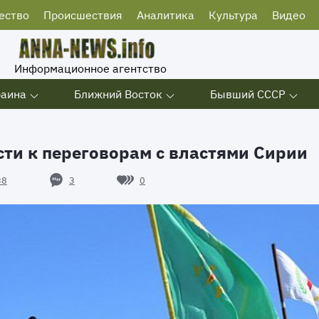
ество
Происшествия
Аналитика
Культура
Видео
Информационное агентство
раина
Ближний Восток
Бывший СССР
сти к переговорам с властями Сирии
3
0
38