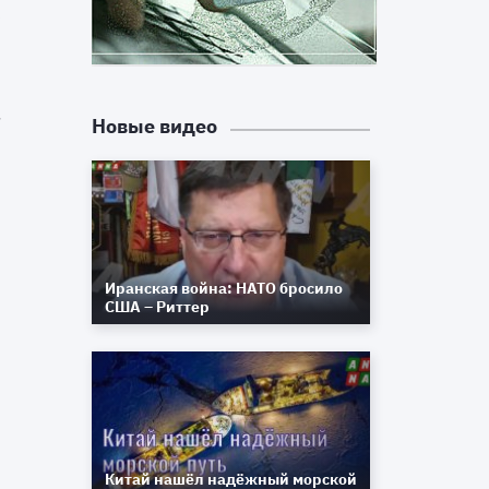
Р
и
-
м
Новые видео
Иранская война: НАТО бросило
США – Риттер
8
Китай нашёл надёжный морской