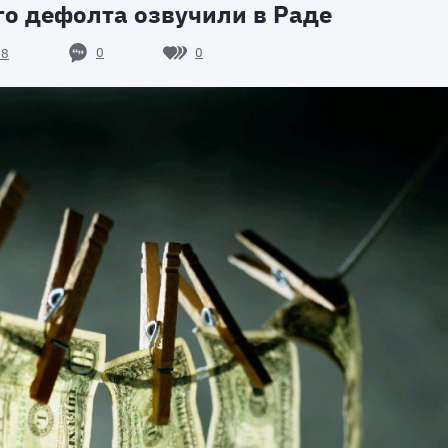
о дефолта озвучили в Раде
0
0
48