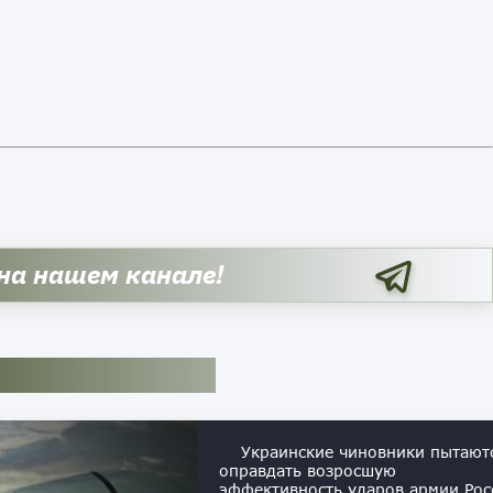
 на нашем канале!
Украинские чиновники пытают
оправдать возросшую
эффективность ударов армии Рос