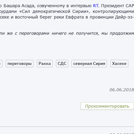
ию Башара Асада, озвученному в интервью
RT
. Президент СА
 курдами «Сил демократической Сирии», контролирующим
секе и восточный берег реки Евфрата в провинции Дейр-эз
ли же с переговорами ничего не получится, мы продолжи
ы
переговоры
Ракка
СДС
северная Сирия
Хасеке
06.06.201
Прокомментировать