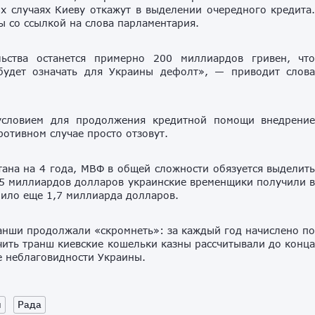
х случаях Киеву откажут в выделении очередного кредита
ы со ссылкой на слова парламентария.
льства останется примерно 200 миллиардов гривен, чт
 будет означать для Украины дефолт», — приводит слов
условием для продолжения кредитной помощи внедрени
отивном случае просто отзовут.
тана на 4 года, МВФ в общей сложности обязуется выделит
 5 миллиардов долларов украинские временщики получили 
упило еще 1,7 миллиарда долларов.
ранши продолжали «скромнеть»: за каждый год начислено п
чить транш киевские кошельки казны рассчитывали до конц
те неблаговидности Украины.
ы
Рада