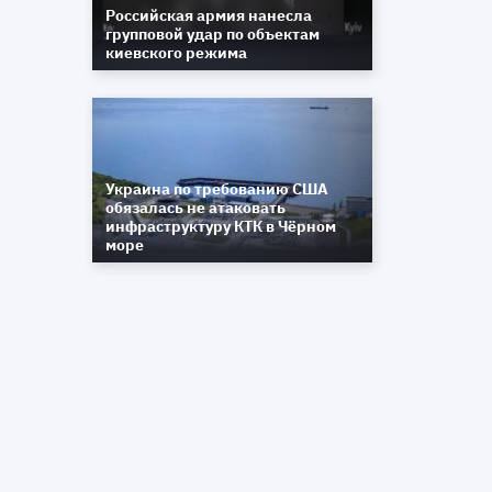
Российская армия нанесла
групповой удар по объектам
киевского режима
Украина по требованию США
обязалась не атаковать
инфраструктуру КТК в Чёрном
море
е
а
о
и