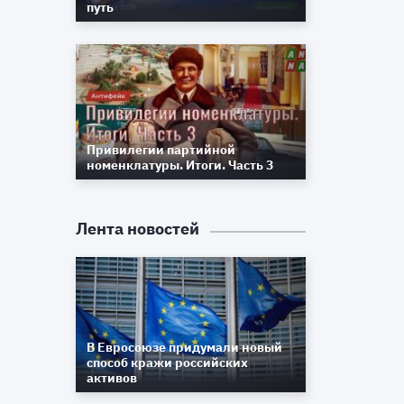
8
путь
8
Привилегии партийной
номенклатуры. Итоги. Часть 3
Лента новостей
В Евросоюзе придумали новый
способ кражи российских
активов