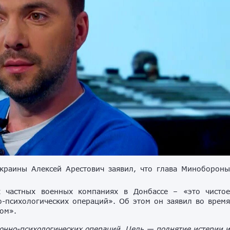
краины Алексей Арестович заявил, что глава Миноборон
 частных военных компаниях в Донбассе – «это чисто
-психологических операций». Об этом он заявил во врем
ом».
онно-психологических операций. Цель — поднятие истерии и