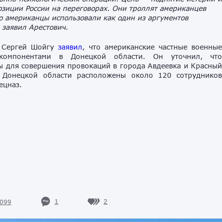
озиции России на переговорах. Они троллят американцев
о американцы использовали как один из аргументов
 заявил Арестович.
и Сергей Шойгу
заявил
, что американские частные военны
компонентами в Донецкой области. Он уточнил, чт
 для совершения провокаций в города Авдеевка и Красны
 Донецкой области расположены около 120 сотруднико
ецназ.
1
2
099