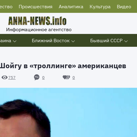
ество
Происшествия
Аналитика
Культура
Видео
Информационное агентство
раина
Ближний Восток
Бывший СССР
Шойгу в «троллинге» американцев
0
0
757