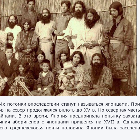
Их потомки впоследствии станут называться японцами. Пр
ов на север продолжался вплоть до XV в. Но северная част
йнами. В это время, Япония предприняла попытку захват
яния аборигенов с японцами пришелся на XVII в. Однак
сего средневековья почти половина Японии была заселен