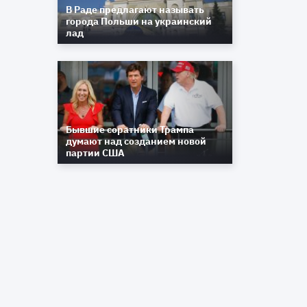
В Раде предлагают называть
города Польши на украинский
лад
Бывшие соратники Трампа
думают над созданием новой
партии США
и
ь
а
о
а