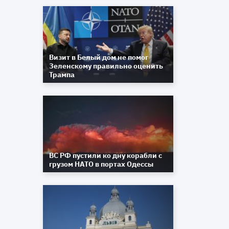
и
ь
о
Визит в Белый дом не помог
Зеленскому правильно оценить
Трампа
5
.
в
и
ь
в
о
ВС РФ пустили ко дну корабли с
я
грузом НАТО в портах Одессы
у
и
о