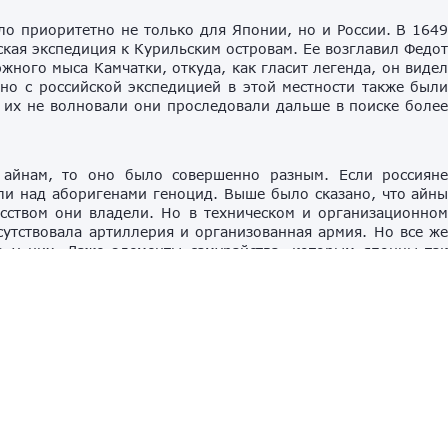
ло приоритетно не только для Японии, но и России. В 164
ьская экспедиция к Курильским островам. Ее возглавил Федо
жного мыса Камчатки, откуда, как гласит легенда, он виде
но с российской экспедицией в этой местности также был
 их не волновали они проследовали дальше в поиске боле
 айнам, то оно было совершенно разным. Если россиян
ли над аборигенами геноцид. Выше было сказано, что айн
сством они владели. Но в техническом и организационно
утствовала артиллерия и организованная армия. Но все ж
 у них. Даже элементы самурайства, которым японцы та
уры, было перенято от айнов. До сих пор самые известны
к айнам. Например, клан Абэ. Что удивительно, бывши
к яростно педалировал Курильский вопрос, представител
семьи. Были и случаи, когда недовольные властью японц
ровов. В состав Российской империи они вошли в 1736 г