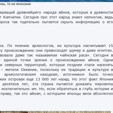
илы, то не японские
ерваций древнейшего народа айнов, которые в древност
г Камчатки. Сегодня про этот народ знают немногие, вед
проса так тщательно пытается скрыть информацию о ег
а. По мнению археологов, их культура насчитывает 1
му происхождению они превосходят шумер и даже египтян
твовала даже так называемая «айнская раса». Сегодня 
т единой точки зрения о происхождении айнов. Одн
и северных территорий, которые позднее стали населят
 – жители Океании, поскольку их традиции и культура 
я археологическим находкам, источником было точн
ских островах еще 13 000 лет назад. Но этот факт Япони
 десятков лет, эта страна пытается доказать мировом
 исключительно им. Но, если обратиться в глубь истории 
 праву, так это айнам, с которыми японцы вели абсолютн