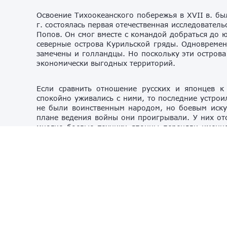
Освоение Тихоокеанского побережья в XVII в. бы
г. состоялась первая отечественная исследовател
Попов. Он смог вместе с командой добраться до ю
северные острова Курильской гряды. Одновремен
замечены и голландцы. Но поскольку эти острова
экономически выгодных территорий.
Если сравнить отношение русских и японцев к
спокойно уживались с ними, то последние устрои
не были воинственным народом, но боевым иску
плане ведения войны они проигрывали. У них отс
многие боевые техники японцы переняли именно
гордятся и считают его достоянием своей культ
самурайские роды корнями относятся именно 
премьер-министр страны Синдзо Абэ, который та
именно этого клана.
Время от времени, японцы создавали с айнами 
присоединялись к освободительной борьбе айнов.
Обратимся к истории завоевания Курильских ост