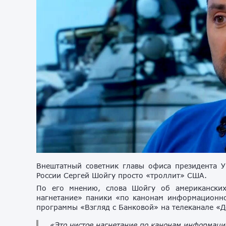
Внештатный советник главы офиса президента У
России Сергей Шойгу просто «троллит» США.
По его мнению, слова Шойгу об американских
нагнетание» паники «по канонам информационно
программы «Взгляд с Банковой» на телеканале «Д
«Это чистое нагнетание по канонам информаци