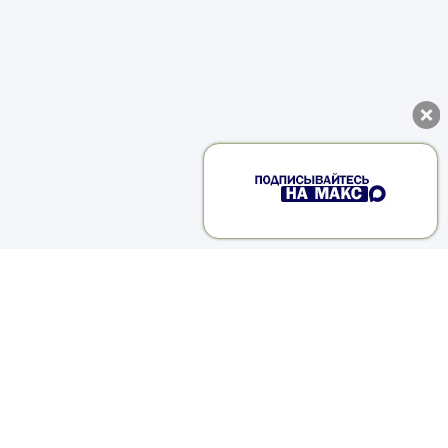
9
т
л
и
е
е
ы
м
е
к
е
й
ь
ы
.