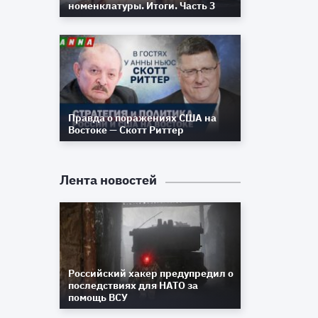
номенклатуры. Итоги. Часть 3
Правда о поражениях США на
Востоке — Скотт Риттер
Лента новостей
Российский хакер предупредил о
последствиях для НАТО за
помощь ВСУ