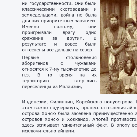
ни государственности. Они были
классическими скотоводами и
земледельцами, война не была
для них приоритетным занятием.
Именно поэтому, они
проигрывали врагу одно
сражение за другим. В
результате и вовсе были
оттеснены все дальше на север.
Первые столкновения
аборигенов с чужаками
относятся к 7-му тысячелетию до
н.э. В то время на их
территорию вторглись
переселенцы из Малайзии,
Индонезии, Филиппин, Корейского полуострова. 
этом важно подчеркнуть, процесс оттеснения айн
острова Хонсю была заселена преимущественно а
островов Хонсю и Хоккайдо. Апогей противосто
здесь всплывает удивительный факт. В эпоху в
исключительно айнами.