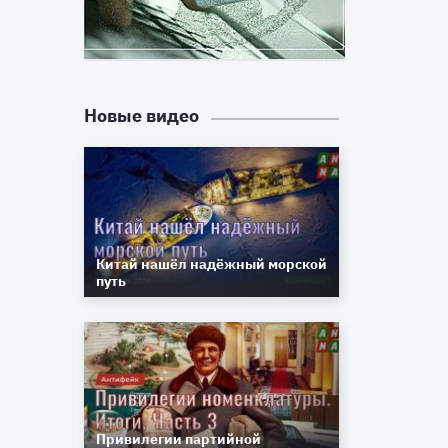
е
Новые видео
о
й
в
Китай нашёл надёжный морской
путь
Привилегии партийной