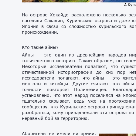
А Кур
На острове Хокайдо расположено несколько рез
населяли Сахалин, Курильские острова и даже ю
Япония в связи со сложностью курильского во
происхождении.
Кто такие айны?
Айны — это один из древнейших народов мир
тысячелетнюю историю. Таким образом, по свое
Некоторые исследователи полагают, что сущес
отечественной историографии до сих пор не
исследователи полагают, что айны – это жител
монголы и китайцы. Другие считают, что айны
точности повторяет Полинезийцев. Благодар
установлено, что этот народ поселился на Япон
тщательно скрывает, ведь уже на протяжении
сообществу, что Курильские острова принадлежат
разобраться, кому принадлежали эти острова по
неравный бой за территорию.
Аборигены не имели ни армии,