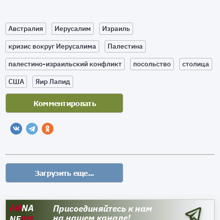
Австралия
Иерусалим
Израиль
кризис вокруг Иерусалима
Палестина
палестино-израильский конфликт
посольство
столица
США
Яир Лапид
AN
NA
Присоединяйтесь к нам
на нашем канале!
NE
WS