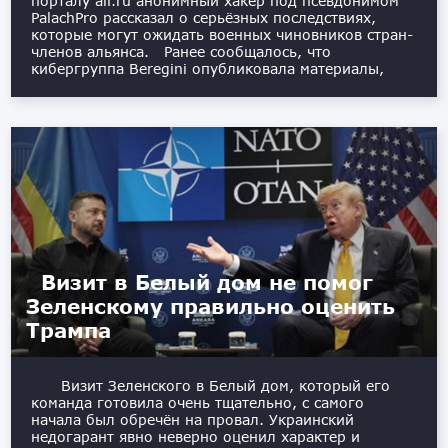
порталу aif.ru анонимный хакер под псевдонимом
PalachPro рассказал о серьёзных последствиях,
которые могут ожидать военных чиновников стран-
членов альянса. Ранее сообщалось, что
кибергруппа Beregini опубликовала материалы,
Визит в Белый дом не помог
Зеленскому правильно оценить
Трампа
Визит Зеленского в Белый дом, который его
команда готовила очень тщательно, с самого
начала был обречён на провал. Украинский
недогарант явно неверно оценил характер и