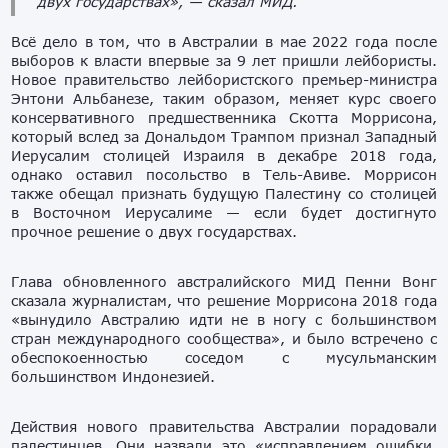
двух государствах», — сказал МИД.
Всё дело в том, что в Австралии в мае 2022 года после
выборов к власти впервые за 9 лет пришли лейбористы.
Новое правительство лейбористского премьер-министра
Энтони Альбанезе, таким образом, меняет курс своего
консервативного предшественника Скотта Моррисона,
который вслед за Дональдом Трампом признал Западный
Иерусалим столицей Израиля в декабре 2018 года,
однако оставил посольство в Тель-Авиве. Моррисон
также обещал признать будущую Палестину со столицей
в Восточном Иерусалиме — если будет достигнуто
прочное решение о двух государствах.
Глава обновленного австралийского МИД Пенни Вонг
сказала журналистам, что решение Моррисона 2018 года
«вынудило Австралию идти не в ногу с большинством
стран международного сообщества», и было встречено с
обеспокоенностью соседом с мусульманским
большинством Индонезией.
Действия нового правительства Австралии порадовали
палестинцев. Они назвали это «исправлением ошибки,