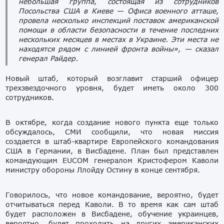
небольшая группа, состоящая из сотрудников
Посольства США в Киеве — Офиса военного атташе,
провела несколько инспекций поставок американской
помощи в области безопасности в течение последних
нескольких месяцев в местах в Украине. Эти места не
находятся рядом с линией фронта войны», — сказал
генерал Райдер.
Новый штаб, который возглавит старший офицер
трехзвездочного уровня, будет иметь около 300
сотрудников.
В октябре, когда создание нового пункта еще только
обсуждалось, СМИ сообщили, что новая миссия
создается в штаб-квартире Европейского командования
США в Германии, в Висбадене. План был представлен
командующим EUCOM генералом Кристофером Каволи
министру обороны Ллойду Остину в конце сентября.
Говорилось, что новое командование, вероятно, будет
отчитываться перед Каволи. В то время как сам штаб
будет расположен в Висбадене, обучение украинцев,
вероятно, будет проходить на других американских